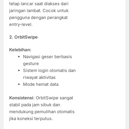
tetap lancar saat diakses dari
jaringan lambat. Cocok untuk
pengguna dengan perangkat
entry-level.
2.
OrbitSwipe
Kelebihan:
Navigasi geser berbasis
gesture
Sistem login otomatis dan
riwayat aktivitas
Mode hemat data
Konsistensi:
OrbitSwipe sangat
stabil pada jam sibuk dan
mendukung pemulihan otomatis
jika koneksi terputus.