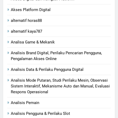
Akses Platform Digital
alternatif horas88
alternatif kaya787
Analisa Game & Mekanik
Analisis Brand Digital, Perilaku Pencarian Pengguna,
Pengalaman Akses Online
Analisis Data & Perilaku Pengguna Digital
Analisis Mode Putaran, Studi Perilaku Mesin, Observasi
Sistem Interaktif, Mekanisme Auto dan Manual, Evaluasi
Respons Operasional
Analisis Pemain
Analisis Pengguna & Perilaku Slot