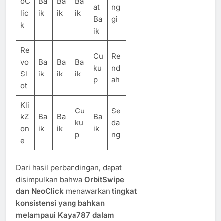
oC
Ba
Ba
Ba
at
ng
lic
ik
ik
ik
Ba
gi
k
ik
Re
Cu
Re
vo
Ba
Ba
Ba
ku
nd
Sl
ik
ik
ik
p
ah
ot
Kli
Cu
Se
kZ
Ba
Ba
Ba
ku
da
on
ik
ik
ik
p
ng
e
Dari hasil perbandingan, dapat
disimpulkan bahwa
OrbitSwipe
dan NeoClick
menawarkan
tingkat
konsistensi yang bahkan
melampaui Kaya787 dalam