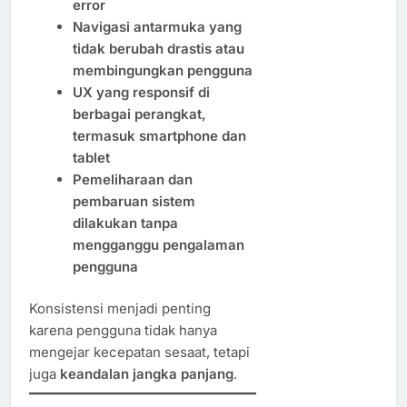
error
Navigasi antarmuka yang
tidak berubah drastis atau
membingungkan pengguna
UX yang responsif di
berbagai perangkat,
termasuk smartphone dan
tablet
Pemeliharaan dan
pembaruan sistem
dilakukan tanpa
mengganggu pengalaman
pengguna
Konsistensi menjadi penting
karena pengguna tidak hanya
mengejar kecepatan sesaat, tetapi
juga
keandalan jangka panjang
.