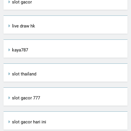
slot gacor
live draw hk
kaya787
slot thailand
slot gacor 777
slot gacor hari ini