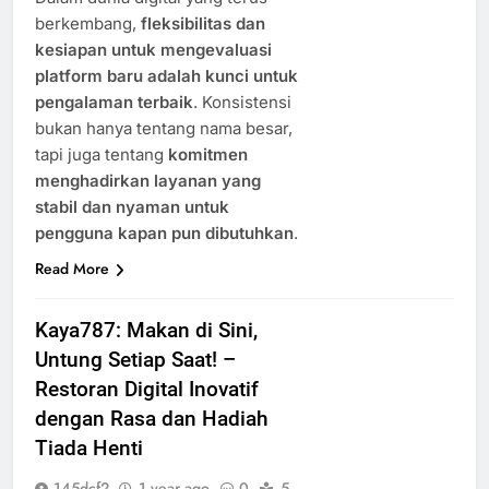
berkembang,
fleksibilitas dan
kesiapan untuk mengevaluasi
platform baru adalah kunci untuk
pengalaman terbaik
. Konsistensi
bukan hanya tentang nama besar,
tapi juga tentang
komitmen
menghadirkan layanan yang
stabil dan nyaman untuk
pengguna kapan pun dibutuhkan
.
Read More
Kaya787: Makan di Sini,
Untung Setiap Saat! –
Restoran Digital Inovatif
dengan Rasa dan Hadiah
Tiada Henti
145dcf2
1 year ago
0
5