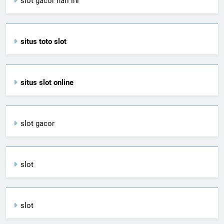
slot gacor hari ini
situs toto slot
situs slot online
slot gacor
slot
slot