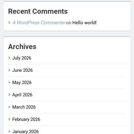
Recent Comments
A WordPress Commenter
on
Hello world!
Archives
July 2026
June 2026
May 2026
April 2026
March 2026
February 2026
January 2026