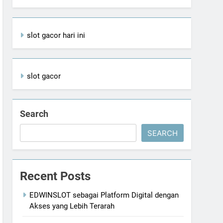
slot gacor hari ini
slot gacor
Search
SEARCH
Recent Posts
EDWINSLOT sebagai Platform Digital dengan
Akses yang Lebih Terarah