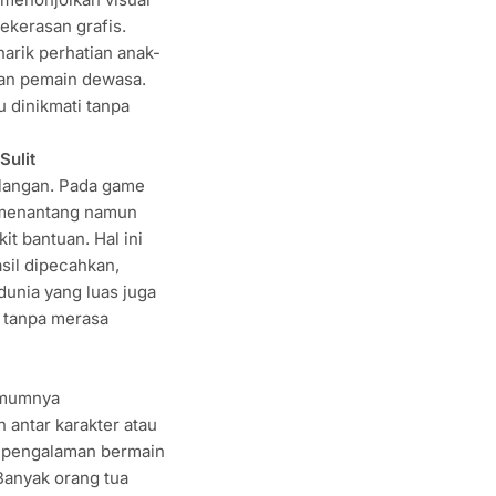
ekerasan grafis.
arik perhatian anak-
an pemain dewasa.
 dinikmati tanpa
Sulit
alangan. Pada game
p menantang namun
it bantuan. Hal ini
sil dipecahkan,
dunia yang luas juga
 tanpa merasa
umumnya
antar karakter atau
n pengalaman bermain
 Banyak orang tua