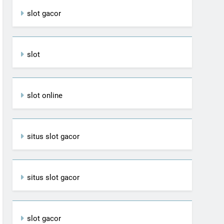
slot gacor
slot
slot online
situs slot gacor
situs slot gacor
slot gacor