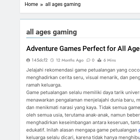
Home
all ages gaming
all ages gaming
Adventure Games Perfect for All Age
145dcf2
12 Months Ago
0
6 Mins
Jelajahi rekomendasi game petualangan yang cocok
menghadirkan cerita seru, visual menarik, dan pe
ramah keluarga.
Game petualangan selalu memiliki daya tarik univer
menawarkan pengalaman menjelajahi dunia baru, m
dan menikmati narasi yang kaya. Tidak semua gam
oleh semua usia, terutama anak-anak, namun bebera
menghadirkan keseimbangan antara keseruan, tanta
edukatif. Inilah alasan mengapa game petualangan
keluarga selalu dicari, karena tidak hanya menghib