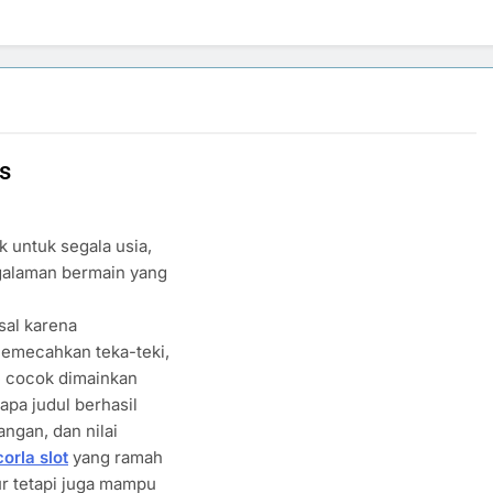
s
 untuk segala usia,
ngalaman bermain yang
sal karena
emecahkan teka-teki,
e cocok dimainkan
pa judul berhasil
ngan, dan nilai
corla slot
yang ramah
ur tetapi juga mampu