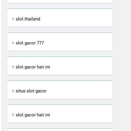
slot thailand
slot gacor 777
slot gacor hari ini
situs slot gacor
slot gacor hari ini