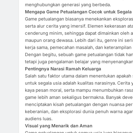
menghubungkan generasi yang berbeda.
Mengapa Game Petualangan Cocok untuk Segala 
Game petualangan biasanya menekankan eksplorasi, 
serta alur cerita yang imersif. Elemen kekerasan a
cenderung minim, sehingga dapat dimainkan oleh a
maupun orang dewasa. Lebih dari itu, genre ini ser
kerja sama, pemecahan masalah, dan keterampilan be
Dengan begitu, sebuah game petualangan tidak han
tetapi juga pengalaman belajar yang menyenangkan
Pentingnya Narasi Ramah Keluarga
Salah satu faktor utama dalam menentukan apaka
untuk segala usia adalah kualitas narasinya. Cerita 
kaya pesan moral, serta mampu menumbuhkan rasa
game lebih aman sekaligus bermakna. Banyak deve
menciptakan kisah petualangan dengan nuansa per
keberanian, dan eksplorasi dunia penuh warna agar 
audiens luas.
Visual yang Menarik dan Aman
Game petualangan untuk semua usia juga biasanya 