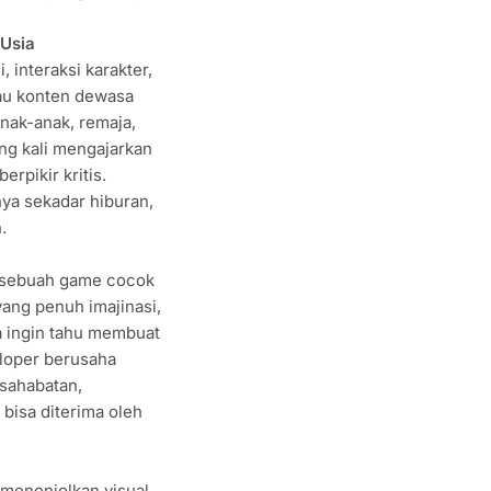
Usia
interaksi karakter,
tau konten dewasa
nak-anak, remaja,
ing kali mengajarkan
rpikir kritis.
ya sekadar hiburan,
.
h sebuah game cocok
yang penuh imajinasi,
 ingin tahu membuat
loper berusaha
sahabatan,
bisa diterima oleh
menonjolkan visual