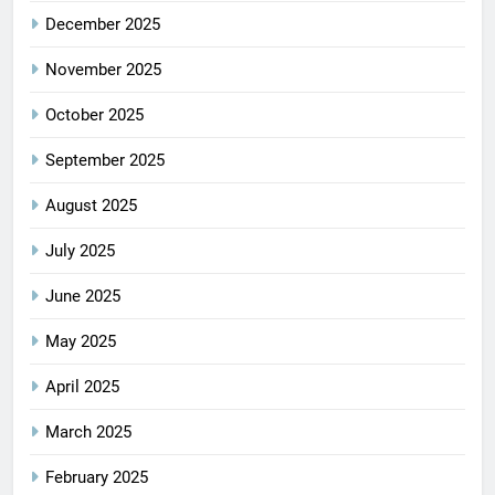
December 2025
November 2025
October 2025
September 2025
August 2025
July 2025
June 2025
May 2025
April 2025
March 2025
February 2025