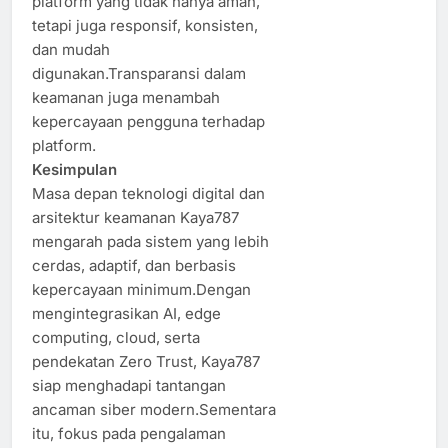
platform yang tidak hanya aman,
tetapi juga responsif, konsisten,
dan mudah
digunakan.Transparansi dalam
keamanan juga menambah
kepercayaan pengguna terhadap
platform.
Kesimpulan
Masa depan teknologi digital dan
arsitektur keamanan Kaya787
mengarah pada sistem yang lebih
cerdas, adaptif, dan berbasis
kepercayaan minimum.Dengan
mengintegrasikan AI, edge
computing, cloud, serta
pendekatan Zero Trust, Kaya787
siap menghadapi tantangan
ancaman siber modern.Sementara
itu, fokus pada pengalaman