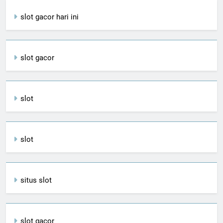
slot gacor hari ini
slot gacor
slot
slot
situs slot
slot gacor