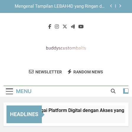
Skip
Mengenal Sistem Navigasi KAYA787 yang
to
Sederhana dan Terarah
content
KAYA787 dengan Struktur Navigasi yang
Mendukung Kenyamanan Pengguna
EDWINSLOT sebagai Platform Digital dengan
Akses yang Lebih Terarah
Mengenal Tampilan LEBAH4D yang Ringan dan
Mudah Dipahami
Mengenal Sistem Navigasi KAYA787 yang
Sederhana dan Terarah
Buddy's Custom
Dapatkan Umpan Ikan Dan Aksesori
KAYA787 dengan Struktur Navigasi yang
NEWSLETTER
RANDOM NEWS
Baits
Mendukung Kenyamanan Pengguna
Memancing Terbaik Di Buddy’s Custom
Baits. Untuk Hasil Memancing Yang
MENU
Maksimal.
WINSLOT sebagai Platform Digital dengan Akses yang Lebih 
HEADLINES
Weeks Ago