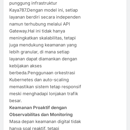
punggung infrastruktur
Kaya787.Dengan model ini, setiap
layanan berdiri secara independen
namun terhubung melalui API
Gateway.Hal ini tidak hanya
meningkatkan skalabilitas, tetapi
juga mendukung keamanan yang
lebih granular, di mana setiap
layanan dapat diamankan dengan
kebijakan akses
berbeda.Penggunaan orkestrasi
Kubernetes dan auto-scaling
memastikan sistem tetap responsif
meski menghadapi lonjakan trafik
besar.
Keamanan Proaktif dengan
Observabilitas dan Monitoring
Masa depan keamanan digital tidak
hanya soal reaktif, tetapi