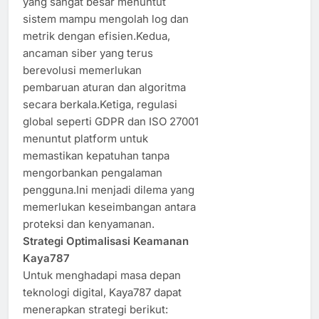
yang sangat besar menuntut
sistem mampu mengolah log dan
metrik dengan efisien.Kedua,
ancaman siber yang terus
berevolusi memerlukan
pembaruan aturan dan algoritma
secara berkala.Ketiga, regulasi
global seperti GDPR dan ISO 27001
menuntut platform untuk
memastikan kepatuhan tanpa
mengorbankan pengalaman
pengguna.Ini menjadi dilema yang
memerlukan keseimbangan antara
proteksi dan kenyamanan.
Strategi Optimalisasi Keamanan
Kaya787
Untuk menghadapi masa depan
teknologi digital, Kaya787 dapat
menerapkan strategi berikut: