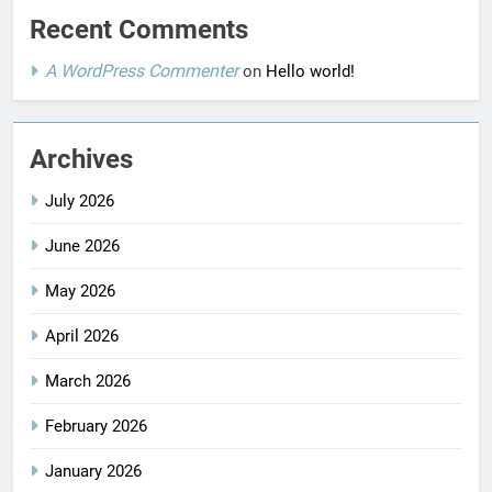
Recent Comments
A WordPress Commenter
on
Hello world!
Archives
July 2026
June 2026
May 2026
April 2026
March 2026
February 2026
January 2026