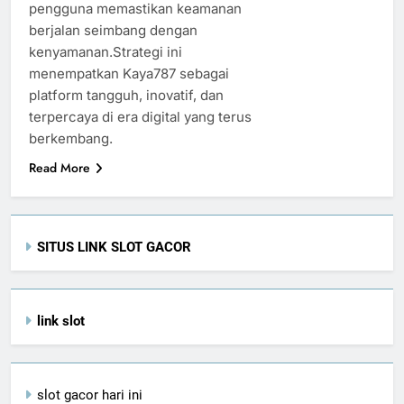
pengguna memastikan keamanan
berjalan seimbang dengan
kenyamanan.Strategi ini
menempatkan Kaya787 sebagai
platform tangguh, inovatif, dan
terpercaya di era digital yang terus
berkembang.
Read More
SITUS LINK SLOT GACOR
link slot
slot gacor hari ini