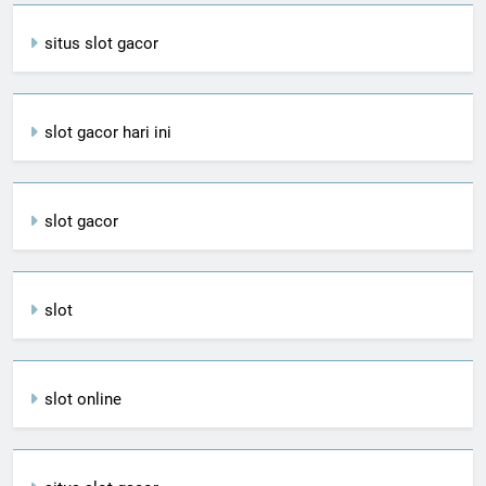
situs slot gacor
slot gacor hari ini
slot gacor
slot
slot online