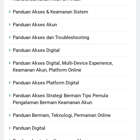
Panduan Akses & Keamanan Sistem
Panduan Akses Akun
Panduan Akses dan Troubleshooting
Panduan Akses Digital
Panduan Akses Digital, Multi-Device Experience,
Keamanan Akun, Platform Online
Panduan Akses Platform Digital
Panduan Akses Strategi Bermain Tips Pemula
Pengalaman Bermain Keamanan Akun.
Panduan Bermain, Teknologi, Permainan Online
Panduan Digital