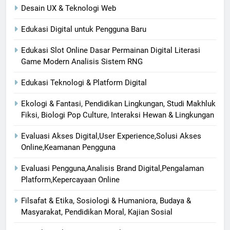
Desain UX & Teknologi Web
Edukasi Digital untuk Pengguna Baru
Edukasi Slot Online Dasar Permainan Digital Literasi
Game Modern Analisis Sistem RNG
Edukasi Teknologi & Platform Digital
Ekologi & Fantasi, Pendidikan Lingkungan, Studi Makhluk
Fiksi, Biologi Pop Culture, Interaksi Hewan & Lingkungan
Evaluasi Akses Digital,User Experience,Solusi Akses
Online,Keamanan Pengguna
Evaluasi Pengguna,Analisis Brand Digital,Pengalaman
Platform,Kepercayaan Online
Filsafat & Etika, Sosiologi & Humaniora, Budaya &
Masyarakat, Pendidikan Moral, Kajian Sosial