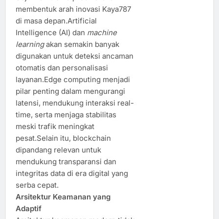
membentuk arah inovasi Kaya787
di masa depan.Artificial
Intelligence (AI) dan
machine
learning
akan semakin banyak
digunakan untuk deteksi ancaman
otomatis dan personalisasi
layanan.Edge computing menjadi
pilar penting dalam mengurangi
latensi, mendukung interaksi real-
time, serta menjaga stabilitas
meski trafik meningkat
pesat.Selain itu, blockchain
dipandang relevan untuk
mendukung transparansi dan
integritas data di era digital yang
serba cepat.
Arsitektur Keamanan yang
Adaptif