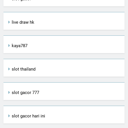
live draw hk
kaya787
slot thailand
slot gacor 777
slot gacor hari ini