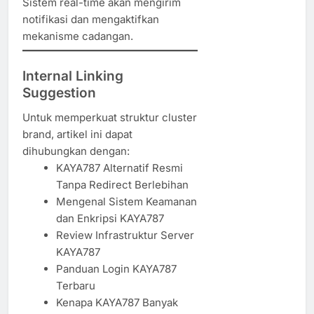
Sistem real-time akan mengirim
notifikasi dan mengaktifkan
mekanisme cadangan.
Internal Linking
Suggestion
Untuk memperkuat struktur cluster
brand, artikel ini dapat
dihubungkan dengan:
KAYA787 Alternatif Resmi
Tanpa Redirect Berlebihan
Mengenal Sistem Keamanan
dan Enkripsi KAYA787
Review Infrastruktur Server
KAYA787
Panduan Login KAYA787
Terbaru
Kenapa KAYA787 Banyak