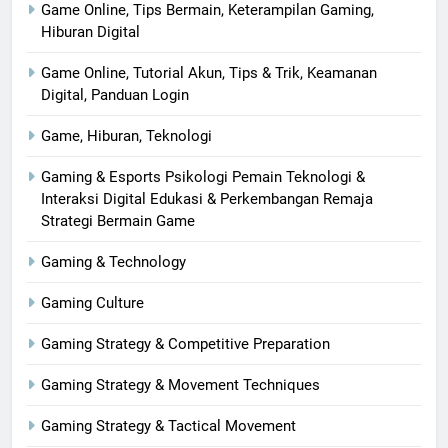
Game Online, Tips Bermain, Keterampilan Gaming,
Hiburan Digital
Game Online, Tutorial Akun, Tips & Trik, Keamanan
Digital, Panduan Login
Game, Hiburan, Teknologi
Gaming & Esports Psikologi Pemain Teknologi &
Interaksi Digital Edukasi & Perkembangan Remaja
Strategi Bermain Game
Gaming & Technology
Gaming Culture
Gaming Strategy & Competitive Preparation
Gaming Strategy & Movement Techniques
Gaming Strategy & Tactical Movement