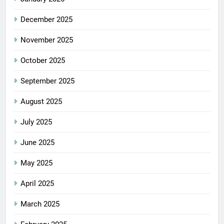
December 2025
November 2025
October 2025
September 2025
August 2025
July 2025
June 2025
May 2025
April 2025
March 2025