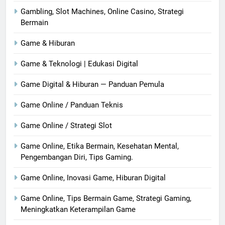
Gambling, Slot Machines, Online Casino, Strategi
Bermain
Game & Hiburan
Game & Teknologi | Edukasi Digital
Game Digital & Hiburan — Panduan Pemula
Game Online / Panduan Teknis
Game Online / Strategi Slot
Game Online, Etika Bermain, Kesehatan Mental,
Pengembangan Diri, Tips Gaming.
Game Online, Inovasi Game, Hiburan Digital
Game Online, Tips Bermain Game, Strategi Gaming,
Meningkatkan Keterampilan Game