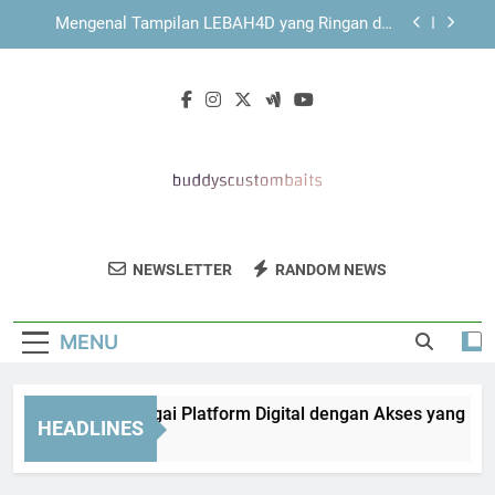
Skip
Mengenal Sistem Navigasi KAYA787 yang
to
Sederhana dan Terarah
content
KAYA787 dengan Struktur Navigasi yang
Mendukung Kenyamanan Pengguna
EDWINSLOT sebagai Platform Digital dengan
Akses yang Lebih Terarah
Mengenal Tampilan LEBAH4D yang Ringan dan
Mudah Dipahami
Mengenal Sistem Navigasi KAYA787 yang
Sederhana dan Terarah
Buddy's Custom
Dapatkan Umpan Ikan Dan Aksesori
KAYA787 dengan Struktur Navigasi yang
NEWSLETTER
RANDOM NEWS
Baits
Mendukung Kenyamanan Pengguna
Memancing Terbaik Di Buddy’s Custom
Baits. Untuk Hasil Memancing Yang
MENU
Maksimal.
DWINSLOT sebagai Platform Digital dengan Akses yang Lebih
HEADLINES
 Weeks Ago