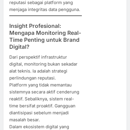
reputasi sebagai platform yang
menjaga integritas data pengguna.
Insight Profesional:
Mengapa Monitoring Real-
Time Penting untuk Brand
Digital?
Dari perspektif infrastruktur
digital, monitoring bukan sekadar
alat teknis. Ia adalah strategi
perlindungan reputasi.
Platform yang tidak memantau
sistemnya secara aktif cenderung
reaktif. Sebaliknya, sistem real-
time bersifat proaktif. Gangguan
diantisipasi sebelum menjadi
masalah besar.
Dalam ekosistem digital yang