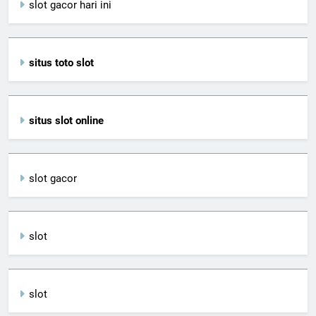
slot gacor hari ini
situs toto slot
situs slot online
slot gacor
slot
slot