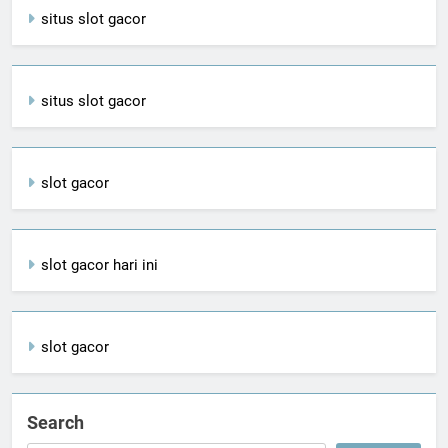
situs slot gacor
situs slot gacor
slot gacor
slot gacor hari ini
slot gacor
Search