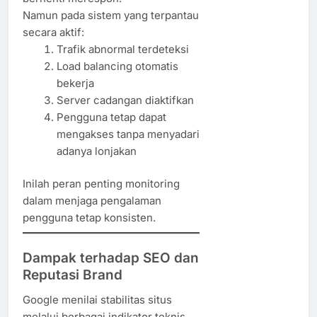
Namun pada sistem yang terpantau
secara aktif:
Trafik abnormal terdeteksi
Load balancing otomatis
bekerja
Server cadangan diaktifkan
Pengguna tetap dapat
mengakses tanpa menyadari
adanya lonjakan
Inilah peran penting monitoring
dalam menjaga pengalaman
pengguna tetap konsisten.
Dampak terhadap SEO dan
Reputasi Brand
Google menilai stabilitas situs
melalui berbagai indikator teknis