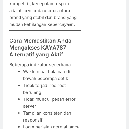
kompetitif, kecepatan respon
adalah pembeda utama antara
brand yang stabil dan brand yang
mudah kehilangan kepercayaan.
Cara Memastikan Anda
Mengakses KAYA787
Alternatif yang Aktif
Beberapa indikator sederhana:
Waktu muat halaman di
bawah beberapa detik
Tidak terjadi redirect
berulang
Tidak muncul pesan error
server
Tampilan konsisten dan
responsif
Login berjalan normal tanpa