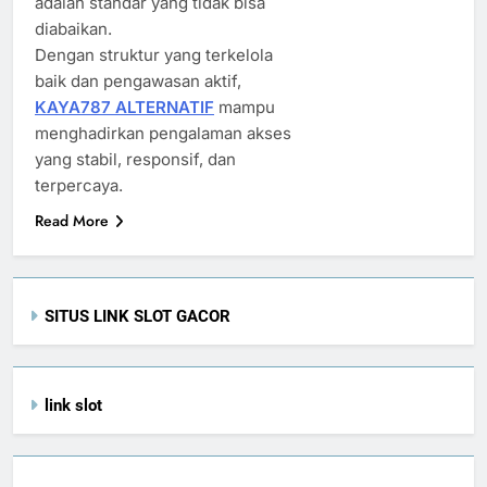
adalah standar yang tidak bisa
diabaikan.
Dengan struktur yang terkelola
baik dan pengawasan aktif,
KAYA787 ALTERNATIF
mampu
menghadirkan pengalaman akses
yang stabil, responsif, dan
terpercaya.
Read More
SITUS LINK SLOT GACOR
link slot