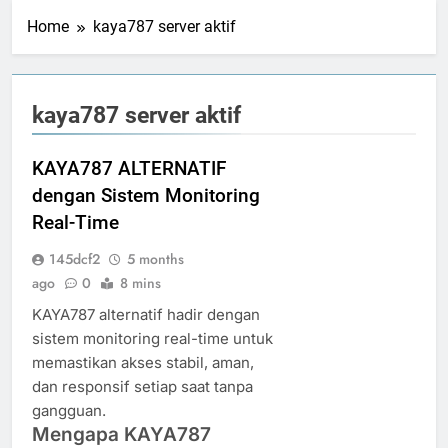
Home
kaya787 server aktif
kaya787 server aktif
KAYA787 ALTERNATIF
dengan Sistem Monitoring
Real-Time
145dcf2
5 months
ago
0
8 mins
KAYA787 alternatif hadir dengan
sistem monitoring real-time untuk
memastikan akses stabil, aman,
dan responsif setiap saat tanpa
gangguan.
Mengapa KAYA787