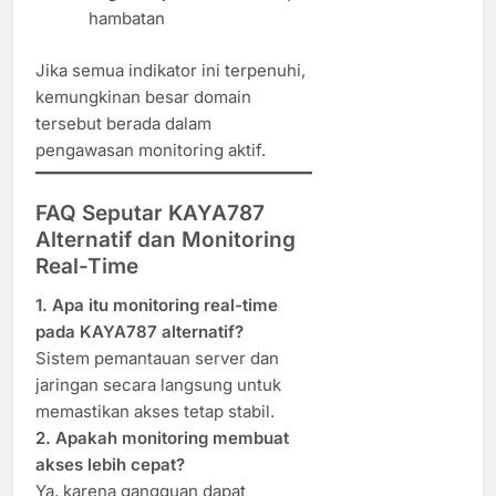
hambatan
Jika semua indikator ini terpenuhi,
kemungkinan besar domain
tersebut berada dalam
pengawasan monitoring aktif.
FAQ Seputar KAYA787
Alternatif dan Monitoring
Real-Time
1. Apa itu monitoring real-time
pada KAYA787 alternatif?
Sistem pemantauan server dan
jaringan secara langsung untuk
memastikan akses tetap stabil.
2. Apakah monitoring membuat
akses lebih cepat?
Ya, karena gangguan dapat