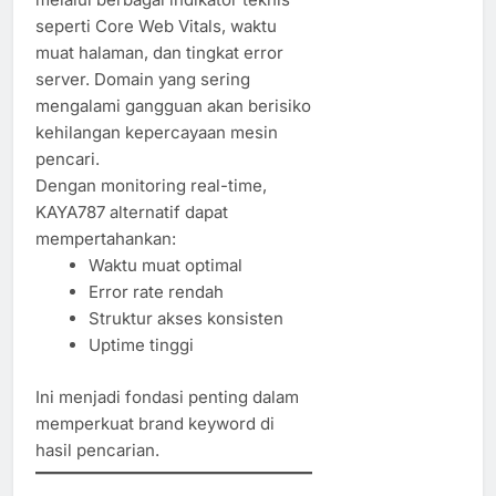
seperti Core Web Vitals, waktu
muat halaman, dan tingkat error
server. Domain yang sering
mengalami gangguan akan berisiko
kehilangan kepercayaan mesin
pencari.
Dengan monitoring real-time,
KAYA787 alternatif dapat
mempertahankan:
Waktu muat optimal
Error rate rendah
Struktur akses konsisten
Uptime tinggi
Ini menjadi fondasi penting dalam
memperkuat brand keyword di
hasil pencarian.