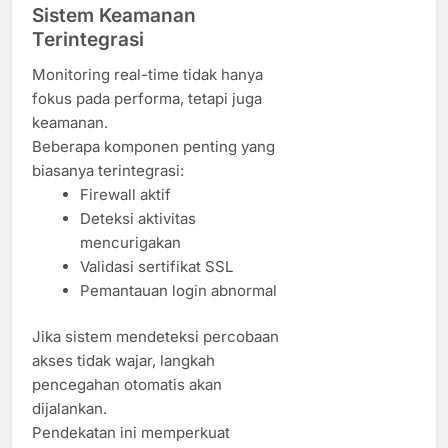
Sistem Keamanan
Terintegrasi
Monitoring real-time tidak hanya
fokus pada performa, tetapi juga
keamanan.
Beberapa komponen penting yang
biasanya terintegrasi:
Firewall aktif
Deteksi aktivitas
mencurigakan
Validasi sertifikat SSL
Pemantauan login abnormal
Jika sistem mendeteksi percobaan
akses tidak wajar, langkah
pencegahan otomatis akan
dijalankan.
Pendekatan ini memperkuat