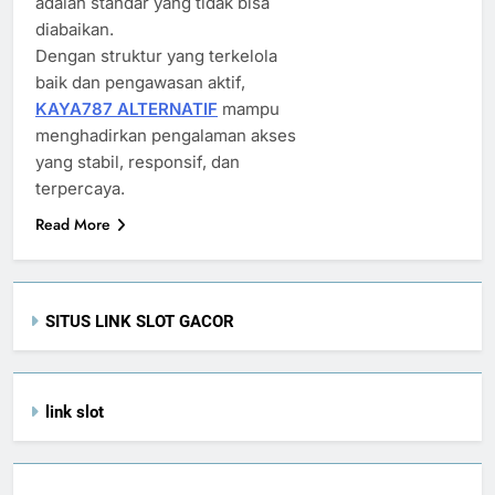
adalah standar yang tidak bisa
diabaikan.
Dengan struktur yang terkelola
baik dan pengawasan aktif,
KAYA787 ALTERNATIF
mampu
menghadirkan pengalaman akses
yang stabil, responsif, dan
terpercaya.
Read More
SITUS LINK SLOT GACOR
link slot