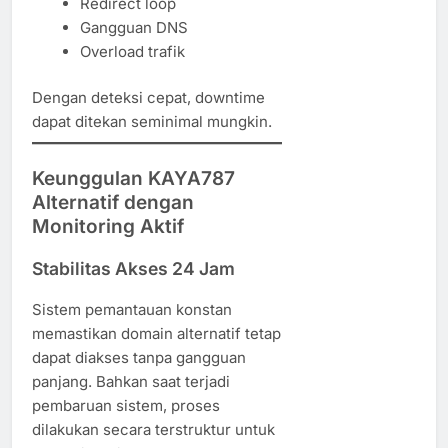
Redirect loop
Gangguan DNS
Overload trafik
Dengan deteksi cepat, downtime
dapat ditekan seminimal mungkin.
Keunggulan KAYA787
Alternatif dengan
Monitoring Aktif
Stabilitas Akses 24 Jam
Sistem pemantauan konstan
memastikan domain alternatif tetap
dapat diakses tanpa gangguan
panjang. Bahkan saat terjadi
pembaruan sistem, proses
dilakukan secara terstruktur untuk