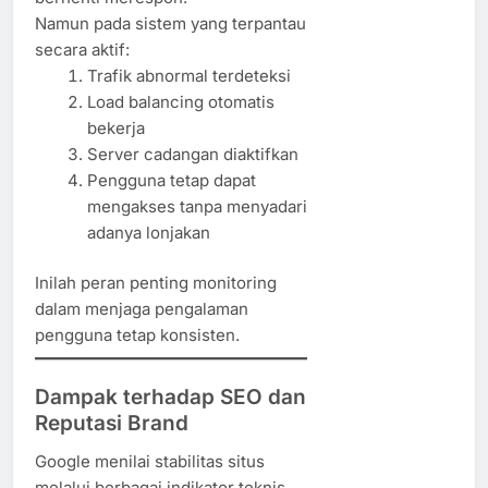
Namun pada sistem yang terpantau
secara aktif:
Trafik abnormal terdeteksi
Load balancing otomatis
bekerja
Server cadangan diaktifkan
Pengguna tetap dapat
mengakses tanpa menyadari
adanya lonjakan
Inilah peran penting monitoring
dalam menjaga pengalaman
pengguna tetap konsisten.
Dampak terhadap SEO dan
Reputasi Brand
Google menilai stabilitas situs
melalui berbagai indikator teknis