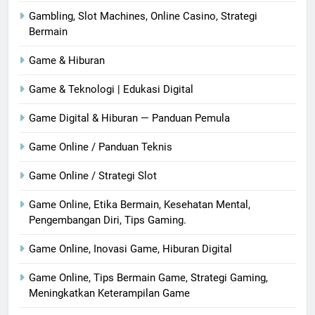
Gambling, Slot Machines, Online Casino, Strategi
Bermain
Game & Hiburan
Game & Teknologi | Edukasi Digital
Game Digital & Hiburan — Panduan Pemula
Game Online / Panduan Teknis
Game Online / Strategi Slot
Game Online, Etika Bermain, Kesehatan Mental,
Pengembangan Diri, Tips Gaming.
Game Online, Inovasi Game, Hiburan Digital
Game Online, Tips Bermain Game, Strategi Gaming,
Meningkatkan Keterampilan Game