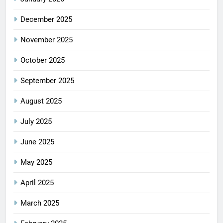
December 2025
November 2025
October 2025
September 2025
August 2025
July 2025
June 2025
May 2025
April 2025
March 2025