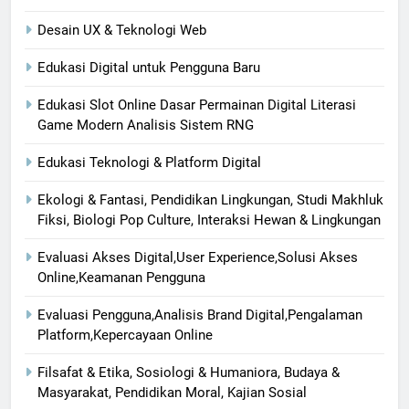
Desain UX & Teknologi Web
Edukasi Digital untuk Pengguna Baru
Edukasi Slot Online Dasar Permainan Digital Literasi
Game Modern Analisis Sistem RNG
Edukasi Teknologi & Platform Digital
Ekologi & Fantasi, Pendidikan Lingkungan, Studi Makhluk
Fiksi, Biologi Pop Culture, Interaksi Hewan & Lingkungan
Evaluasi Akses Digital,User Experience,Solusi Akses
Online,Keamanan Pengguna
Evaluasi Pengguna,Analisis Brand Digital,Pengalaman
Platform,Kepercayaan Online
Filsafat & Etika, Sosiologi & Humaniora, Budaya &
Masyarakat, Pendidikan Moral, Kajian Sosial