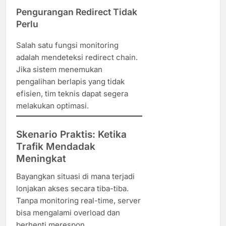
Pengurangan Redirect Tidak
Perlu
Salah satu fungsi monitoring
adalah mendeteksi redirect chain.
Jika sistem menemukan
pengalihan berlapis yang tidak
efisien, tim teknis dapat segera
melakukan optimasi.
Skenario Praktis: Ketika
Trafik Mendadak
Meningkat
Bayangkan situasi di mana terjadi
lonjakan akses secara tiba-tiba.
Tanpa monitoring real-time, server
bisa mengalami overload dan
berhenti merespon.