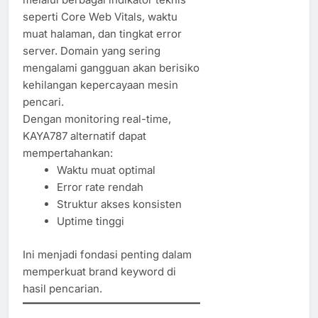
seperti Core Web Vitals, waktu
muat halaman, dan tingkat error
server. Domain yang sering
mengalami gangguan akan berisiko
kehilangan kepercayaan mesin
pencari.
Dengan monitoring real-time,
KAYA787 alternatif dapat
mempertahankan:
Waktu muat optimal
Error rate rendah
Struktur akses konsisten
Uptime tinggi
Ini menjadi fondasi penting dalam
memperkuat brand keyword di
hasil pencarian.