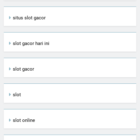
situs slot gacor
slot gacor hari ini
slot gacor
slot
slot online