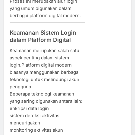
Proses ini merupakan alur login
yang umum digunakan dalam
berbagai platform digital modern.
Keamanan Sistem Login
dalam Platform Digital
Keamanan merupakan salah satu
aspek penting dalam sistem
login.Platform digital modern
biasanya menggunakan berbagai
teknologi untuk melindungi akun
pengguna.
Beberapa teknologi keamanan
yang sering digunakan antara lain:
enkripsi data login
sistem deteksi aktivitas
mencurigakan
monitoring aktivitas akun