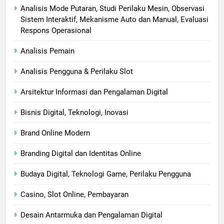
Analisis Mode Putaran, Studi Perilaku Mesin, Observasi
Sistem Interaktif, Mekanisme Auto dan Manual, Evaluasi
Respons Operasional
Analisis Pemain
Analisis Pengguna & Perilaku Slot
Arsitektur Informasi dan Pengalaman Digital
Bisnis Digital, Teknologi, Inovasi​
Brand Online Modern
Branding Digital dan Identitas Online
Budaya Digital, Teknologi Game, Perilaku Pengguna
Casino, Slot Online, Pembayaran
Desain Antarmuka dan Pengalaman Digital