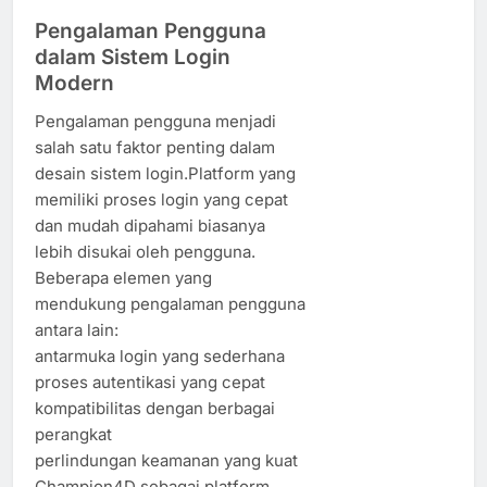
Pengalaman Pengguna
dalam Sistem Login
Modern
Pengalaman pengguna menjadi
salah satu faktor penting dalam
desain sistem login.Platform yang
memiliki proses login yang cepat
dan mudah dipahami biasanya
lebih disukai oleh pengguna.
Beberapa elemen yang
mendukung pengalaman pengguna
antara lain:
antarmuka login yang sederhana
proses autentikasi yang cepat
kompatibilitas dengan berbagai
perangkat
perlindungan keamanan yang kuat
Champion4D sebagai platform