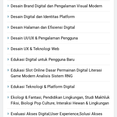
Desain Brand Digital dan Pengalaman Visual Modern
Desain Digital dan Identitas Platform
Desain Halaman dan Efisiensi Digital
Desain UI/UX & Pengalaman Pengguna
Desain UX & Teknologi Web
Edukasi Digital untuk Pengguna Baru
Edukasi Slot Online Dasar Permainan Digital Literasi
Game Modern Analisis Sistem RNG
Edukasi Teknologi & Platform Digital
Ekologi & Fantasi, Pendidikan Lingkungan, Studi Makhluk
Fiksi, Biologi Pop Culture, Interaksi Hewan & Lingkungan
Evaluasi Akses Digital,User Experience,Solusi Akses