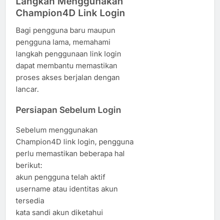
Langkah Menggunakan
Champion4D Link Login
Bagi pengguna baru maupun
pengguna lama, memahami
langkah penggunaan link login
dapat membantu memastikan
proses akses berjalan dengan
lancar.
Persiapan Sebelum Login
Sebelum menggunakan
Champion4D link login, pengguna
perlu memastikan beberapa hal
berikut:
akun pengguna telah aktif
username atau identitas akun
tersedia
kata sandi akun diketahui