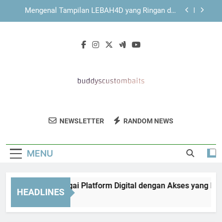
Skip
Mengenal Sistem Navigasi KAYA787 yang
to
Sederhana dan Terarah
content
KAYA787 dengan Struktur Navigasi yang
Mendukung Kenyamanan Pengguna
EDWINSLOT sebagai Platform Digital dengan
Akses yang Lebih Terarah
Mengenal Tampilan LEBAH4D yang Ringan dan
Mudah Dipahami
Mengenal Sistem Navigasi KAYA787 yang
Sederhana dan Terarah
Buddy's Custom
Dapatkan Umpan Ikan Dan Aksesori
KAYA787 dengan Struktur Navigasi yang
NEWSLETTER
RANDOM NEWS
Baits
Mendukung Kenyamanan Pengguna
Memancing Terbaik Di Buddy’s Custom
Baits. Untuk Hasil Memancing Yang
MENU
Maksimal.
WINSLOT sebagai Platform Digital dengan Akses yang Lebih 
HEADLINES
Weeks Ago