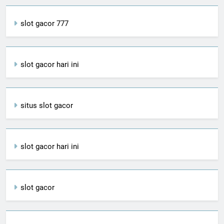
slot gacor 777
slot gacor hari ini
situs slot gacor
slot gacor hari ini
slot gacor