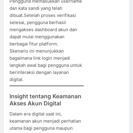
Pengguna memasukkan username
dan kata sandi yang telah
dibuat.Setelah proses verifikasi
selesai, pengguna berhasil
mengakses dashboard akun dan
dapat mulai menggunakan
berbagai fitur platform.
Skenario ini menunjukkan
bagaimana link login menjadi
langkah awal bagi pengguna untuk
berinteraksi dengan layanan
digital.
Insight tentang Keamanan
Akses Akun Digital
Dalam era digital saat ini,
keamanan akun menjadi perhatian
utama bagi pengguna maupun