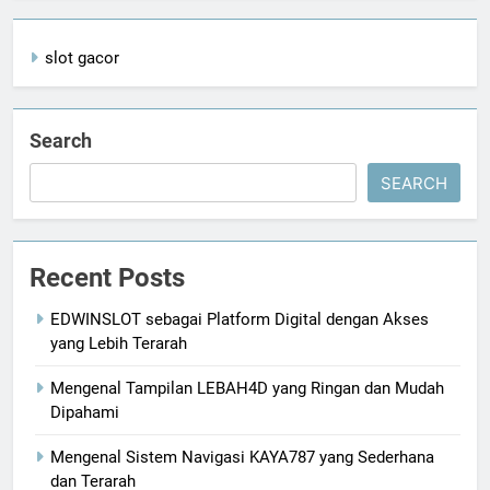
slot gacor
Search
SEARCH
Recent Posts
EDWINSLOT sebagai Platform Digital dengan Akses
yang Lebih Terarah
Mengenal Tampilan LEBAH4D yang Ringan dan Mudah
Dipahami
Mengenal Sistem Navigasi KAYA787 yang Sederhana
dan Terarah