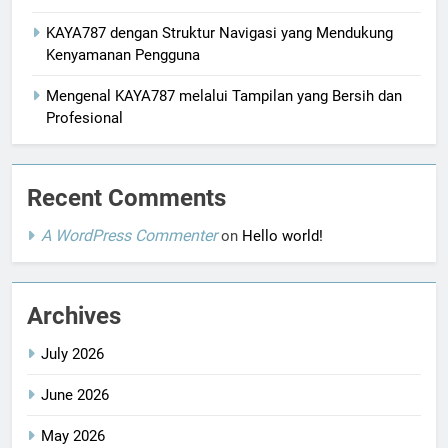
KAYA787 dengan Struktur Navigasi yang Mendukung
Kenyamanan Pengguna
Mengenal KAYA787 melalui Tampilan yang Bersih dan
Profesional
Recent Comments
A WordPress Commenter
on
Hello world!
Archives
July 2026
June 2026
May 2026