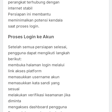
perangkat terhubung dengan
internet stabil
Persiapan ini membantu
meminimalkan potensi kendala
saat proses login.
Proses Login ke Akun
Setelah semua persiapan selesai,
pengguna dapat mengikuti langkah
berikut:
membuka halaman login melalui
link akses platform
memasukkan username akun
memasukkan kata sandi yang
sesuai
melakukan verifikasi keamanan jika
diminta
mengakses dashboard pengguna