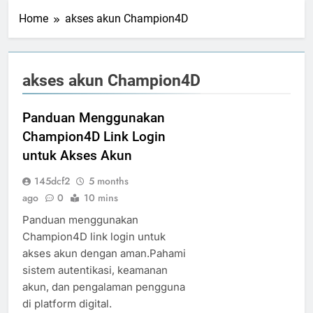
Home
akses akun Champion4D
akses akun Champion4D
Panduan Menggunakan
Champion4D Link Login
untuk Akses Akun
145dcf2
5 months
ago
0
10 mins
Panduan menggunakan
Champion4D link login untuk
akses akun dengan aman.Pahami
sistem autentikasi, keamanan
akun, dan pengalaman pengguna
di platform digital.