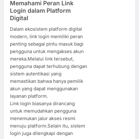
Memahami Peran Link
Login dalam Platform
Digital
Dalam ekosistem platform digital
modern, link login memiliki peran
penting sebagai pintu masuk bagi
pengguna untuk mengakses akun
mereka.Melalui link tersebut,
pengguna dapat terhubung dengan
sistem autentikasi yang
memastikan bahwa hanya pemilik
akun yang dapat menggunakan
layanan platform.
Link login biasanya dirancang
untuk memudahkan pengguna
menemukan jalur akses resmi
menuju platform.Selain itu, sistem
login juga dilengkapi dengan