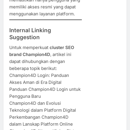
memiliki akses resmi yang dapat
menggunakan layanan platform.
Internal Linking
Suggestion
Untuk memperkuat
cluster SEO
brand Champion4D
, artikel ini
dapat dihubungkan dengan
beberapa topik berikut:
Champion4D Login: Panduan
Akses Aman di Era Digital
Panduan Champion4D Login untuk
Pengguna Baru
Champion4D dan Evolusi
Teknologi dalam Platform Digital
Perkembangan Champion4D
dalam Lanskap Platform Online