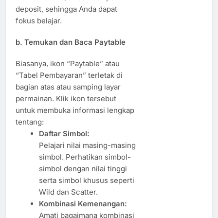
deposit, sehingga Anda dapat
fokus belajar.
b. Temukan dan Baca Paytable
Biasanya, ikon “Paytable” atau
“Tabel Pembayaran” terletak di
bagian atas atau samping layar
permainan. Klik ikon tersebut
untuk membuka informasi lengkap
tentang:
Daftar Simbol:
Pelajari nilai masing-masing
simbol. Perhatikan simbol-
simbol dengan nilai tinggi
serta simbol khusus seperti
Wild dan Scatter.
Kombinasi Kemenangan:
Amati bagaimana kombinasi