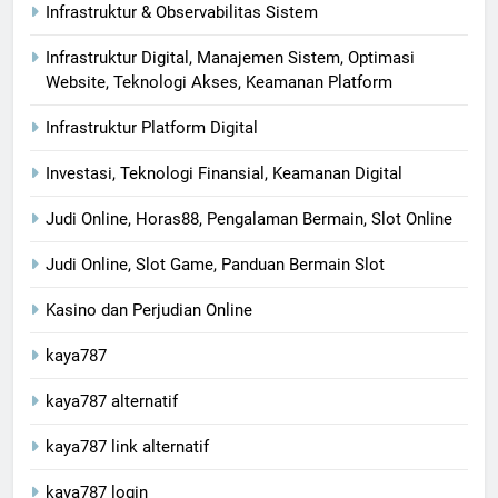
Infrastruktur & Observabilitas Sistem
Infrastruktur Digital, Manajemen Sistem, Optimasi
Website, Teknologi Akses, Keamanan Platform
Infrastruktur Platform Digital
Investasi, Teknologi Finansial, Keamanan Digital
Judi Online, Horas88, Pengalaman Bermain, Slot Online
Judi Online, Slot Game, Panduan Bermain Slot
Kasino dan Perjudian Online
kaya787
kaya787 alternatif
kaya787 link alternatif
kaya787 login