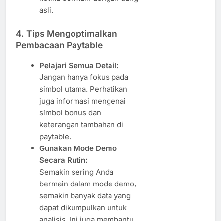
asli.
4. Tips Mengoptimalkan
Pembacaan Paytable
Pelajari Semua Detail:
Jangan hanya fokus pada
simbol utama. Perhatikan
juga informasi mengenai
simbol bonus dan
keterangan tambahan di
paytable.
Gunakan Mode Demo
Secara Rutin:
Semakin sering Anda
bermain dalam mode demo,
semakin banyak data yang
dapat dikumpulkan untuk
analisis. Ini juga membantu