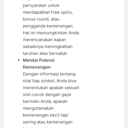
persyaratan untuk
mendapatkan free spins,
bonus round, atau
pengganda kemenangan.
Hal ini memungkinkan Anda
merencanakan kapan
sebaiknya meningkatkan
taruhan atau bersabar.
Menilai Potensi
Kemenangan:
Dengan informasi tentang
nilai tiap simbol, Anda bisa
menentukan apakah sebuah
slot cocok dengan gaya
bermain Anda, apakah
mengutamakan
kemenangan kecil tapi
sering atau kemenangan