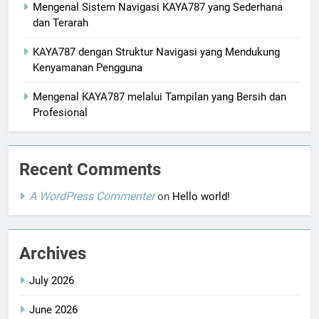
Mengenal Sistem Navigasi KAYA787 yang Sederhana
dan Terarah
KAYA787 dengan Struktur Navigasi yang Mendukung
Kenyamanan Pengguna
Mengenal KAYA787 melalui Tampilan yang Bersih dan
Profesional
Recent Comments
A WordPress Commenter
on
Hello world!
Archives
July 2026
June 2026