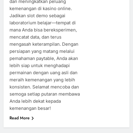
dan meningkatkan peluang
kemenangan di kasino online.
Jadikan slot demo sebagai
laboratorium belajar—tempat di
mana Anda bisa bereksperimen,
mencatat data, dan terus
mengasah keterampilan. Dengan
persiapan yang matang melalui
pemahaman paytable, Anda akan
lebih siap untuk menghadapi
permainan dengan uang asli dan
meraih kemenangan yang lebih
konsisten. Selamat mencoba dan
semoga setiap putaran membawa
Anda lebih dekat kepada
kemenangan besar!
Read More