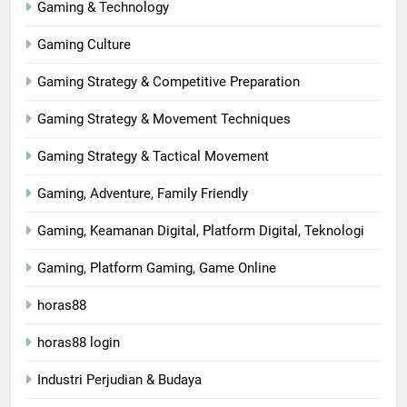
Gaming & Technology
Gaming Culture
Gaming Strategy & Competitive Preparation
Gaming Strategy & Movement Techniques
Gaming Strategy & Tactical Movement
Gaming, Adventure, Family Friendly
Gaming, Keamanan Digital, Platform Digital, Teknologi
Gaming, Platform Gaming, Game Online
horas88
horas88 login
Industri Perjudian & Budaya