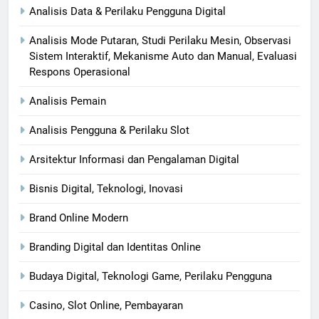
Analisis Data & Perilaku Pengguna Digital
Analisis Mode Putaran, Studi Perilaku Mesin, Observasi
Sistem Interaktif, Mekanisme Auto dan Manual, Evaluasi
Respons Operasional
Analisis Pemain
Analisis Pengguna & Perilaku Slot
Arsitektur Informasi dan Pengalaman Digital
Bisnis Digital, Teknologi, Inovasi​
Brand Online Modern
Branding Digital dan Identitas Online
Budaya Digital, Teknologi Game, Perilaku Pengguna
Casino, Slot Online, Pembayaran