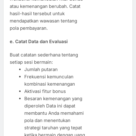
atau kemenangan berubah. Catat
hasil-hasil tersebut untuk
mendapatkan wawasan tentang
pola pembayaran.
e. Catat Data dan Evaluasi
Buat catatan sederhana tentang
setiap sesi bermain:
Jumlah putaran
Frekuensi kemunculan
kombinasi kemenangan
Aktivasi fitur bonus
Besaran kemenangan yang
diperoleh Data ini dapat
membantu Anda memahami
pola dan menentukan
strategi taruhan yang tepat
ketika bermain dengan uang