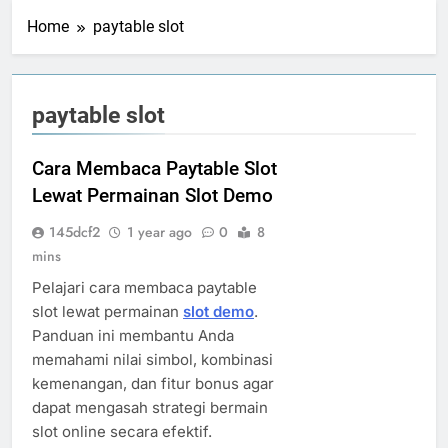
Home
paytable slot
paytable slot
Cara Membaca Paytable Slot
Lewat Permainan Slot Demo
145dcf2
1 year ago
0
8
mins
Pelajari cara membaca paytable
slot lewat permainan
slot demo
.
Panduan ini membantu Anda
memahami nilai simbol, kombinasi
kemenangan, dan fitur bonus agar
dapat mengasah strategi bermain
slot online secara efektif.