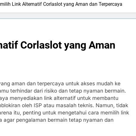
ilih Link Alternatif Corlaslot yang Aman dan Terpercaya
natif Corlaslot yang Aman
ang aman dan terpercaya untuk akses mudah ke
amu terhindar dari risiko dan tetap nyaman bermain.
rcaya menyediakan link alternatif untuk membantu
lokiran oleh ISP atau masalah teknis. Namun, tidak
arena itu, penting untuk mengetahui cara memilih link
aya agar pengalaman bermain tetap nyaman dan