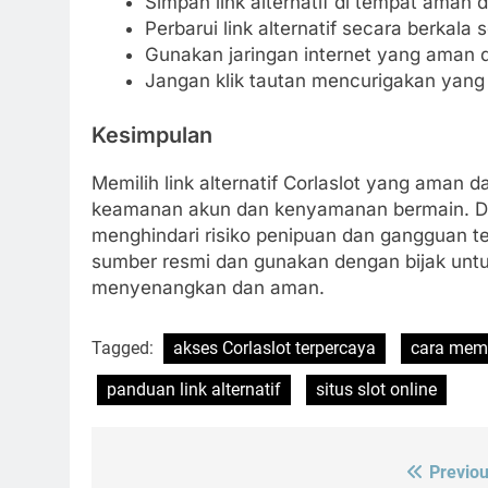
Simpan link alternatif di tempat aman
Perbarui link alternatif secara berkala 
Gunakan jaringan internet yang aman da
Jangan klik tautan mencurigakan yang
Kesimpulan
Memilih link alternatif Corlaslot yang aman 
keamanan akun dan kenyamanan bermain. De
menghindari risiko penipuan dan gangguan tek
sumber resmi dan gunakan dengan bijak untu
menyenangkan dan aman.
Tagged:
akses Corlaslot terpercaya
cara memi
panduan link alternatif
situs slot online
Previou
Post