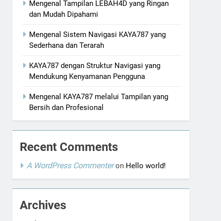
Mengenal Tampilan LEBAH4D yang Ringan
dan Mudah Dipahami
Mengenal Sistem Navigasi KAYA787 yang
Sederhana dan Terarah
KAYA787 dengan Struktur Navigasi yang
Mendukung Kenyamanan Pengguna
Mengenal KAYA787 melalui Tampilan yang
Bersih dan Profesional
Recent Comments
A WordPress Commenter
on
Hello world!
Archives