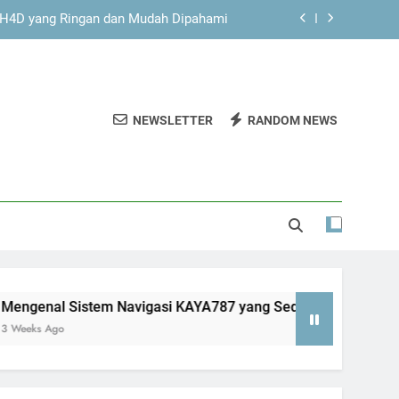
H4D yang Ringan dan Mudah Dipahami
 KAYA787 yang Sederhana dan Terarah
yang Mendukung Kenyamanan Pengguna
NEWSLETTER
RANDOM NEWS
ital dengan Akses yang Lebih Terarah
H4D yang Ringan dan Mudah Dipahami
m Baits. Untuk Hasil Memancing Yang Maksimal.
 KAYA787 yang Sederhana dan Terarah
yang Mendukung Kenyamanan Pengguna
istem Navigasi KAYA787 yang Sederhana dan Terarah