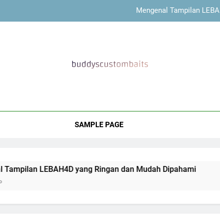
Mengenal Tampilan LEBA
Mengenal Sistem Navigasi
KAYA787 dengan Struktur Navigasi 
EDWINSLOT sebagai Platform Dig
dy's Custom Baits
Mengenal Tampilan LEBA
Umpan Ikan Dan Aksesori Memancing Terbaik Di Buddy’s Custo
Mengenal Sistem Navigasi
SAMPLE PAGE
KAYA787 dengan Struktur Navigasi 
LEBAH4D yang Ringan dan Mudah Dipahami
Mengenal S
3 Weeks Ago