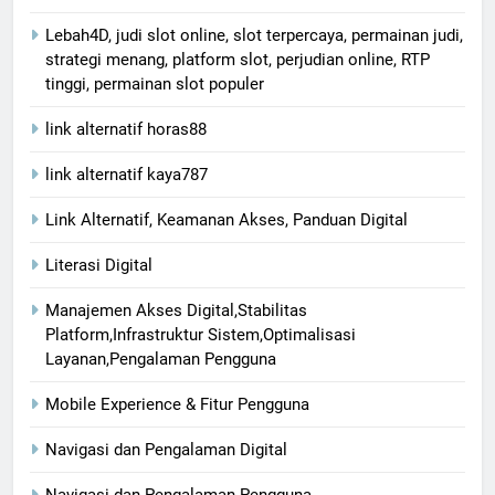
Lebah4D, judi slot online, slot terpercaya, permainan judi,
strategi menang, platform slot, perjudian online, RTP
tinggi, permainan slot populer
link alternatif horas88
link alternatif kaya787
Link Alternatif, Keamanan Akses, Panduan Digital
Literasi Digital
Manajemen Akses Digital,Stabilitas
Platform,Infrastruktur Sistem,Optimalisasi
Layanan,Pengalaman Pengguna
Mobile Experience & Fitur Pengguna
Navigasi dan Pengalaman Digital