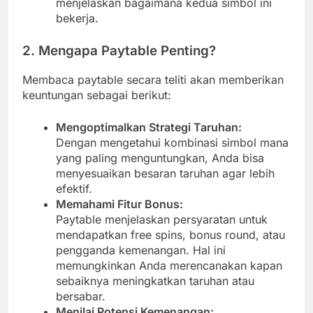
menjelaskan bagaimana kedua simbol ini
bekerja.
2. Mengapa Paytable Penting?
Membaca paytable secara teliti akan memberikan
keuntungan sebagai berikut:
Mengoptimalkan Strategi Taruhan:
Dengan mengetahui kombinasi simbol mana
yang paling menguntungkan, Anda bisa
menyesuaikan besaran taruhan agar lebih
efektif.
Memahami Fitur Bonus:
Paytable menjelaskan persyaratan untuk
mendapatkan free spins, bonus round, atau
pengganda kemenangan. Hal ini
memungkinkan Anda merencanakan kapan
sebaiknya meningkatkan taruhan atau
bersabar.
Menilai Potensi Kemenangan: