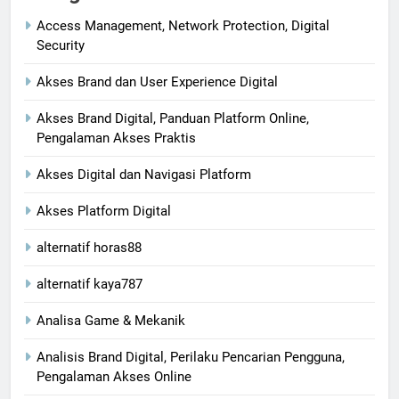
Access Management, Network Protection, Digital
Security
Akses Brand dan User Experience Digital
Akses Brand Digital, Panduan Platform Online,
Pengalaman Akses Praktis
Akses Digital dan Navigasi Platform
Akses Platform Digital
alternatif horas88
alternatif kaya787
Analisa Game & Mekanik
Analisis Brand Digital, Perilaku Pencarian Pengguna,
Pengalaman Akses Online