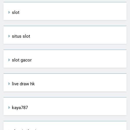
slot
situs slot
slot gacor
live draw hk
kaya787