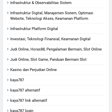
Infrastruktur & Observabilitas Sistem
Infrastruktur Digital, Manajemen Sistem, Optimasi
Website, Teknologi Akses, Keamanan Platform
Infrastruktur Platform Digital
Investasi, Teknologi Finansial, Keamanan Digital
Judi Online, Horas88, Pengalaman Bermain, Slot Online
Judi Online, Slot Game, Panduan Bermain Slot
Kasino dan Perjudian Online
kaya787
kaya787 alternatif
kaya787 link alternatif
kaya787 login