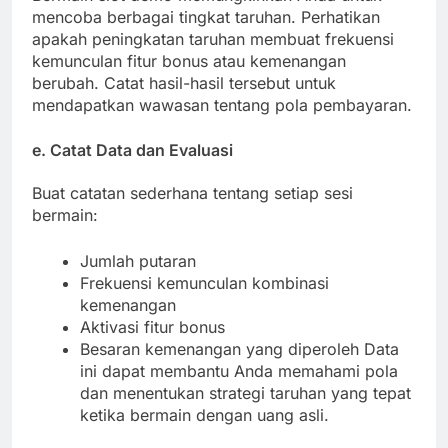
mencoba berbagai tingkat taruhan. Perhatikan
apakah peningkatan taruhan membuat frekuensi
kemunculan fitur bonus atau kemenangan
berubah. Catat hasil-hasil tersebut untuk
mendapatkan wawasan tentang pola pembayaran.
e. Catat Data dan Evaluasi
Buat catatan sederhana tentang setiap sesi
bermain:
Jumlah putaran
Frekuensi kemunculan kombinasi
kemenangan
Aktivasi fitur bonus
Besaran kemenangan yang diperoleh Data
ini dapat membantu Anda memahami pola
dan menentukan strategi taruhan yang tepat
ketika bermain dengan uang asli.