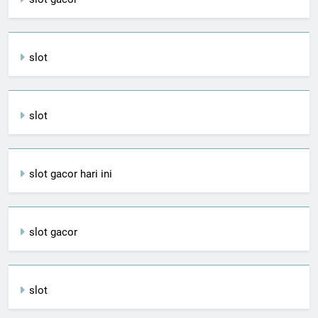
slot
slot
slot gacor hari ini
slot gacor
slot