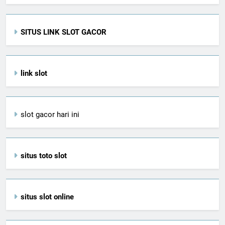
SITUS LINK SLOT GACOR
link slot
slot gacor hari ini
situs toto slot
situs slot online