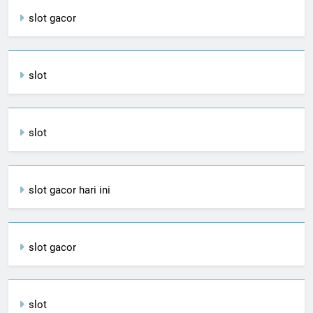
slot gacor
slot
slot
slot gacor hari ini
slot gacor
slot