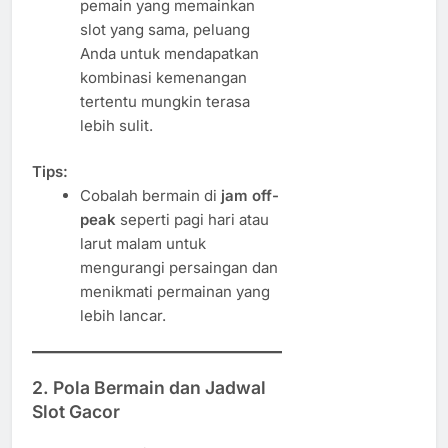
pemain yang memainkan
slot yang sama, peluang
Anda untuk mendapatkan
kombinasi kemenangan
tertentu mungkin terasa
lebih sulit.
Tips:
Cobalah bermain di
jam off-
peak
seperti pagi hari atau
larut malam untuk
mengurangi persaingan dan
menikmati permainan yang
lebih lancar.
2.
Pola Bermain dan Jadwal
Slot Gacor