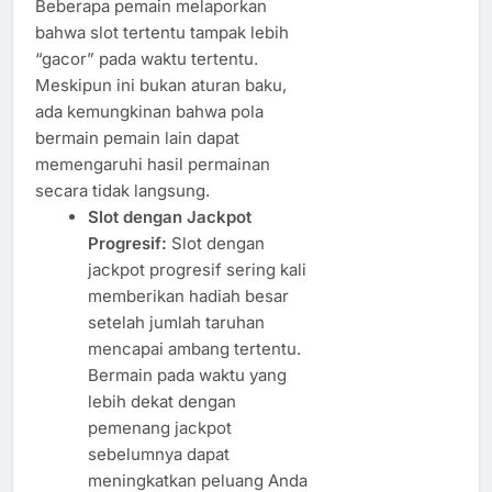
Beberapa pemain melaporkan
bahwa slot tertentu tampak lebih
“gacor” pada waktu tertentu.
Meskipun ini bukan aturan baku,
ada kemungkinan bahwa pola
bermain pemain lain dapat
memengaruhi hasil permainan
secara tidak langsung.
Slot dengan Jackpot
Progresif:
Slot dengan
jackpot progresif sering kali
memberikan hadiah besar
setelah jumlah taruhan
mencapai ambang tertentu.
Bermain pada waktu yang
lebih dekat dengan
pemenang jackpot
sebelumnya dapat
meningkatkan peluang Anda