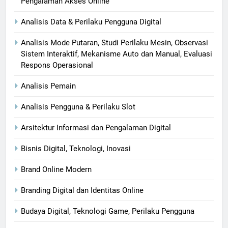
Pengalaman Akses Online
Analisis Data & Perilaku Pengguna Digital
Analisis Mode Putaran, Studi Perilaku Mesin, Observasi
Sistem Interaktif, Mekanisme Auto dan Manual, Evaluasi
Respons Operasional
Analisis Pemain
Analisis Pengguna & Perilaku Slot
Arsitektur Informasi dan Pengalaman Digital
Bisnis Digital, Teknologi, Inovasi​
Brand Online Modern
Branding Digital dan Identitas Online
Budaya Digital, Teknologi Game, Perilaku Pengguna