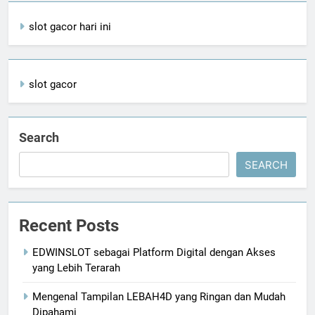
slot gacor hari ini
slot gacor
Search
SEARCH
Recent Posts
EDWINSLOT sebagai Platform Digital dengan Akses
yang Lebih Terarah
Mengenal Tampilan LEBAH4D yang Ringan dan Mudah
Dipahami