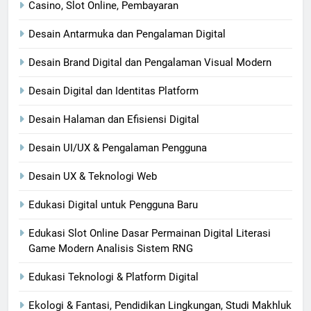
Casino, Slot Online, Pembayaran
Desain Antarmuka dan Pengalaman Digital
Desain Brand Digital dan Pengalaman Visual Modern
Desain Digital dan Identitas Platform
Desain Halaman dan Efisiensi Digital
Desain UI/UX & Pengalaman Pengguna
Desain UX & Teknologi Web
Edukasi Digital untuk Pengguna Baru
Edukasi Slot Online Dasar Permainan Digital Literasi
Game Modern Analisis Sistem RNG
Edukasi Teknologi & Platform Digital
Ekologi & Fantasi, Pendidikan Lingkungan, Studi Makhluk