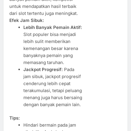
untuk mendapatkan hasil terbaik
dari slot tertentu juga meningkat.
Efek Jam Sibuk:
Lebih Banyak Pemain Aktif:
Slot populer bisa menjadi
lebih sulit memberikan
kemenangan besar karena
banyaknya pemain yang
memasang taruhan.
Jackpot Progresif:
Pada
jam sibuk, jackpot progresif
cenderung lebih cepat
terakumulasi, tetapi peluang
menang juga harus bersaing
dengan banyak pemain lain.
Tips:
Hindari bermain pada jam