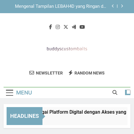
Skip
Mengenal Sistem Navigasi KAYA787 yang
to
Sederhana dan Terarah
content
KAYA787 dengan Struktur Navigasi yang
Mendukung Kenyamanan Pengguna
EDWINSLOT sebagai Platform Digital dengan
Akses yang Lebih Terarah
Mengenal Tampilan LEBAH4D yang Ringan dan
Mudah Dipahami
Mengenal Sistem Navigasi KAYA787 yang
Sederhana dan Terarah
Buddy's Custom
Dapatkan Umpan Ikan Dan Aksesori
KAYA787 dengan Struktur Navigasi yang
NEWSLETTER
RANDOM NEWS
Baits
Mendukung Kenyamanan Pengguna
Memancing Terbaik Di Buddy’s Custom
Baits. Untuk Hasil Memancing Yang
MENU
Maksimal.
WINSLOT sebagai Platform Digital dengan Akses yang Lebih 
HEADLINES
Weeks Ago