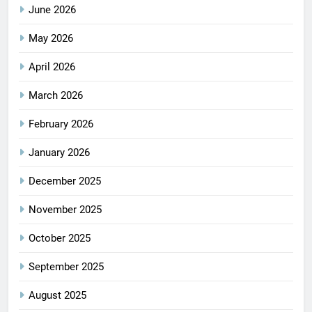
June 2026
May 2026
April 2026
March 2026
February 2026
January 2026
December 2025
November 2025
October 2025
September 2025
August 2025