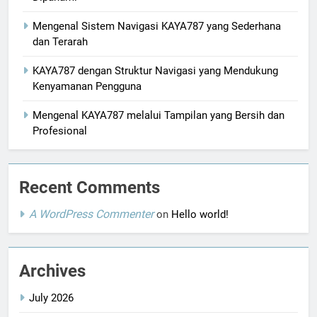
Mengenal Sistem Navigasi KAYA787 yang Sederhana
dan Terarah
KAYA787 dengan Struktur Navigasi yang Mendukung
Kenyamanan Pengguna
Mengenal KAYA787 melalui Tampilan yang Bersih dan
Profesional
Recent Comments
A WordPress Commenter
on
Hello world!
Archives
July 2026