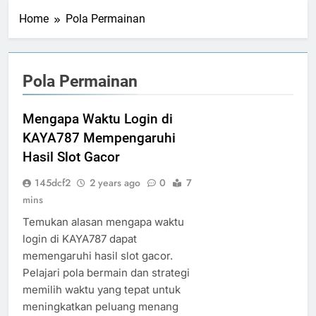
Home
Pola Permainan
Pola Permainan
Mengapa Waktu Login di
KAYA787 Mempengaruhi
Hasil Slot Gacor
145dcf2
2 years ago
0
7
mins
Temukan alasan mengapa waktu
login di KAYA787 dapat
memengaruhi hasil slot gacor.
Pelajari pola bermain dan strategi
memilih waktu yang tepat untuk
meningkatkan peluang menang