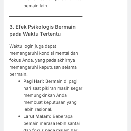
pemain lain.
3.
Efek Psikologis Bermain
pada Waktu Tertentu
Waktu login juga dapat
memengaruhi kondisi mental dan
fokus Anda, yang pada akhirnya
memengaruhi keputusan selama
bermain.
Pagi Hari:
Bermain di pagi
hari saat pikiran masih segar
memungkinkan Anda
membuat keputusan yang
lebih rasional.
Larut Malam:
Beberapa
pemain merasa lebih santai
dan fokus pada malam hari,