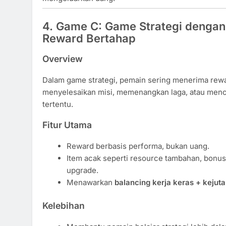
4. Game C: Game Strategi dengan
Reward Bertahap
Overview
Dalam game strategi, pemain sering menerima rewa
menyelesaikan misi, memenangkan laga, atau menc
tertentu.
Fitur Utama
Reward berbasis performa, bukan uang.
Item acak seperti resource tambahan, bonus
upgrade.
Menawarkan
balancing kerja keras + kejut
Kelebihan