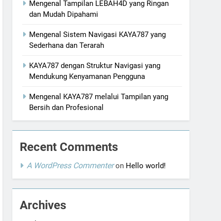
Mengenal Tampilan LEBAH4D yang Ringan
dan Mudah Dipahami
Mengenal Sistem Navigasi KAYA787 yang
Sederhana dan Terarah
KAYA787 dengan Struktur Navigasi yang
Mendukung Kenyamanan Pengguna
Mengenal KAYA787 melalui Tampilan yang
Bersih dan Profesional
Recent Comments
A WordPress Commenter
on
Hello world!
Archives