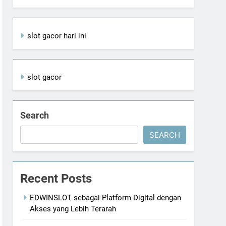
slot gacor hari ini
slot gacor
Search
SEARCH
Recent Posts
EDWINSLOT sebagai Platform Digital dengan
Akses yang Lebih Terarah