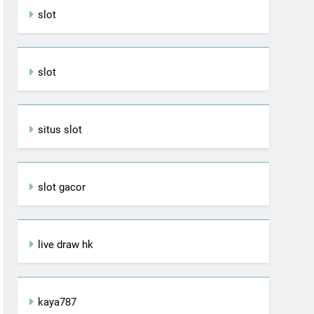
slot
slot
situs slot
slot gacor
live draw hk
kaya787