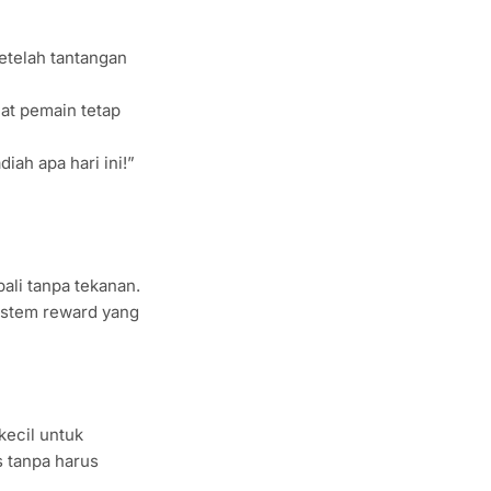
etelah tantangan
t pemain tetap
iah apa hari ini!”
li tanpa tekanan.
istem reward yang
kecil untuk
 tanpa harus