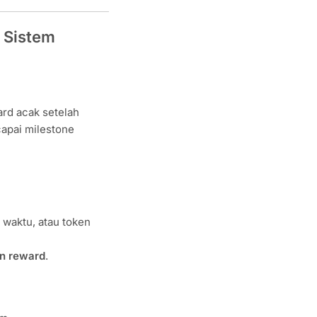
 Sistem
rd acak setelah
apai milestone
 waktu, atau token
an reward
.