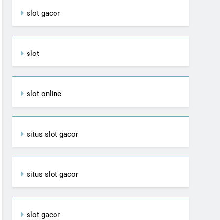
slot gacor
slot
slot online
situs slot gacor
situs slot gacor
slot gacor