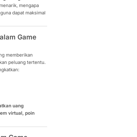
menarik, mengapa
gguna dapat maksimal
 dalam Game
ang memberikan
an peluang tertentu.
gkatkan:
batkan uang
tem virtual, poin