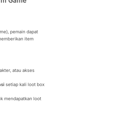
lam Game
ame), pemain dapat
memberikan item
rakter, atau akses
si
setiap kali loot box
k mendapatkan loot