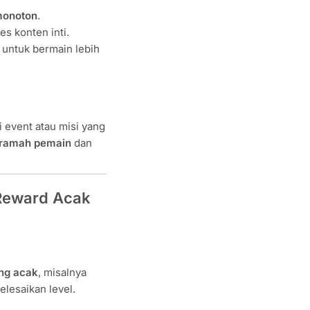
monoton
.
 konten inti.
 untuk bermain lebih
 event atau misi yang
ramah pemain
dan
Reward Acak
ng acak
, misalnya
lesaikan level.