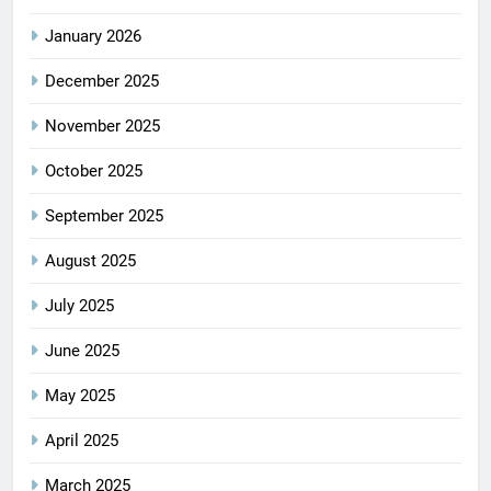
January 2026
December 2025
November 2025
October 2025
September 2025
August 2025
July 2025
June 2025
May 2025
April 2025
March 2025