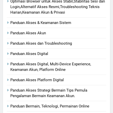
Optimasi Browser untuk Akses Stabil,Stabilitas Sesi dan
Login,Alternatif Akses Resmi,Troubleshooting Teknis
Harian,Keamanan Akun & Privasi
Panduan Akses & Keamanan Sistem
Panduan Akses Akun
Panduan Akses dan Troubleshooting
Panduan Akses Digital
Panduan Akses Digital, Multi-Device Experience,
Keamanan Akun, Platform Online
Panduan Akses Platform Digital
Panduan Akses Strategi Bermain Tips Pemula
Pengalaman Bermain Keamanan Akun.
Panduan Bermain, Teknologi, Permainan Online