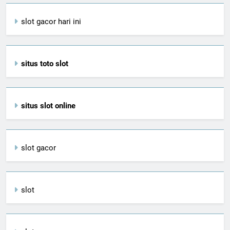
slot gacor hari ini
situs toto slot
situs slot online
slot gacor
slot