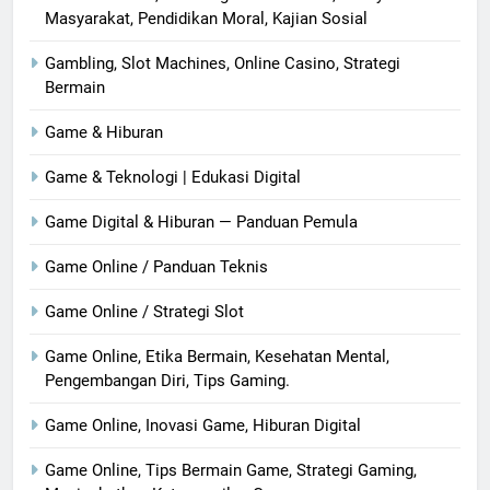
Masyarakat, Pendidikan Moral, Kajian Sosial
Gambling, Slot Machines, Online Casino, Strategi
Bermain
Game & Hiburan
Game & Teknologi | Edukasi Digital
Game Digital & Hiburan — Panduan Pemula
Game Online / Panduan Teknis
Game Online / Strategi Slot
Game Online, Etika Bermain, Kesehatan Mental,
Pengembangan Diri, Tips Gaming.
Game Online, Inovasi Game, Hiburan Digital
Game Online, Tips Bermain Game, Strategi Gaming,