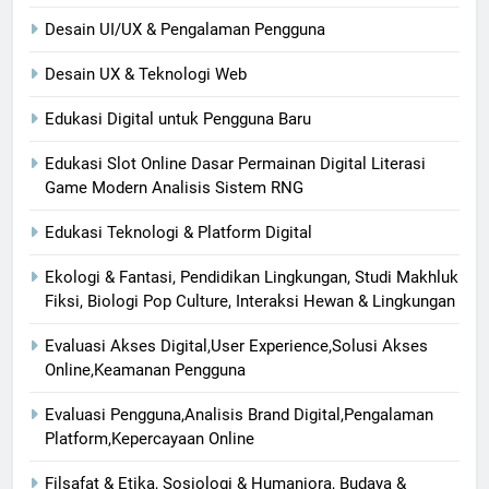
Desain UI/UX & Pengalaman Pengguna
Desain UX & Teknologi Web
Edukasi Digital untuk Pengguna Baru
Edukasi Slot Online Dasar Permainan Digital Literasi
Game Modern Analisis Sistem RNG
Edukasi Teknologi & Platform Digital
Ekologi & Fantasi, Pendidikan Lingkungan, Studi Makhluk
Fiksi, Biologi Pop Culture, Interaksi Hewan & Lingkungan
Evaluasi Akses Digital,User Experience,Solusi Akses
Online,Keamanan Pengguna
Evaluasi Pengguna,Analisis Brand Digital,Pengalaman
Platform,Kepercayaan Online
Filsafat & Etika, Sosiologi & Humaniora, Budaya &