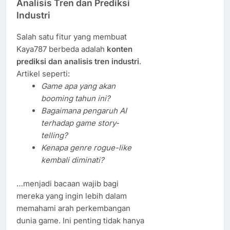
Analisis Tren dan Prediksi
Industri
Salah satu fitur yang membuat
Kaya787 berbeda adalah
konten
prediksi dan analisis tren industri
.
Artikel seperti:
Game apa yang akan
booming tahun ini?
Bagaimana pengaruh AI
terhadap game story-
telling?
Kenapa genre rogue-like
kembali diminati?
…menjadi bacaan wajib bagi
mereka yang ingin lebih dalam
memahami arah perkembangan
dunia game. Ini penting tidak hanya