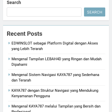
Search
SEARCH
Recent Posts
EDWINSLOT sebagai Platform Digital dengan Akses
yang Lebih Terarah
Mengenal Tampilan LEBAH4D yang Ringan dan Mudah
Dipahami
Mengenal Sistem Navigasi KAYA787 yang Sederhana
dan Terarah
KAYA787 dengan Struktur Navigasi yang Mendukung
Kenyamanan Pengguna
Mengenal KAYA787 melalui Tampilan yang Bersih dan
Profesional