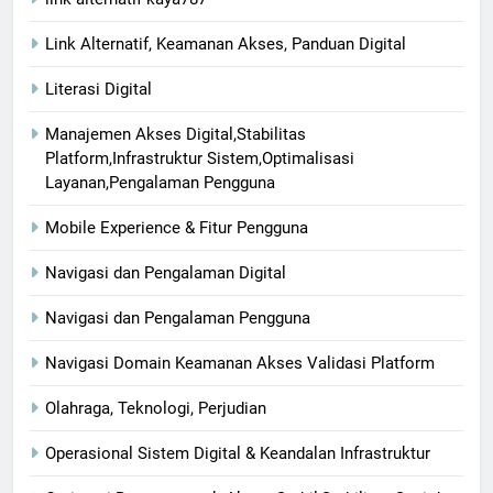
Link Alternatif, Keamanan Akses, Panduan Digital
Literasi Digital
Manajemen Akses Digital,Stabilitas
Platform,Infrastruktur Sistem,Optimalisasi
Layanan,Pengalaman Pengguna
Mobile Experience & Fitur Pengguna
Navigasi dan Pengalaman Digital
Navigasi dan Pengalaman Pengguna
Navigasi Domain Keamanan Akses Validasi Platform
Olahraga, Teknologi, Perjudian
Operasional Sistem Digital & Keandalan Infrastruktur