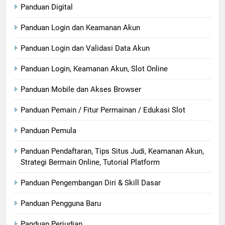
Panduan Digital
Panduan Login dan Keamanan Akun
Panduan Login dan Validasi Data Akun
Panduan Login, Keamanan Akun, Slot Online
Panduan Mobile dan Akses Browser
Panduan Pemain / Fitur Permainan / Edukasi Slot
Panduan Pemula
Panduan Pendaftaran, Tips Situs Judi, Keamanan Akun,
Strategi Bermain Online, Tutorial Platform
Panduan Pengembangan Diri & Skill Dasar
Panduan Pengguna Baru
Panduan Perjudian