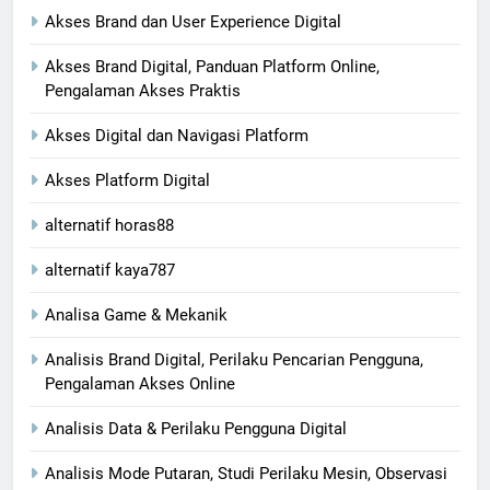
Akses Brand dan User Experience Digital
Akses Brand Digital, Panduan Platform Online,
Pengalaman Akses Praktis
Akses Digital dan Navigasi Platform
Akses Platform Digital
alternatif horas88
alternatif kaya787
Analisa Game & Mekanik
Analisis Brand Digital, Perilaku Pencarian Pengguna,
Pengalaman Akses Online
Analisis Data & Perilaku Pengguna Digital
Analisis Mode Putaran, Studi Perilaku Mesin, Observasi