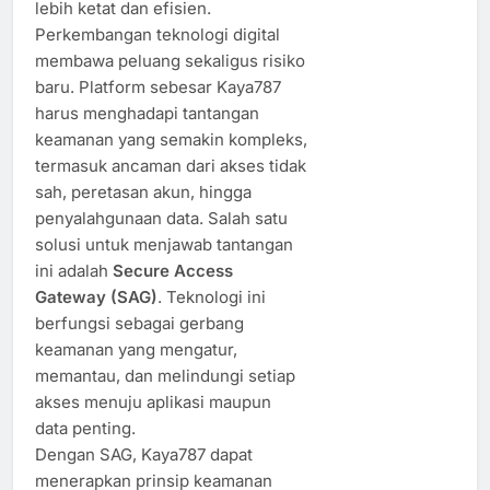
lebih ketat dan efisien.
Perkembangan teknologi digital
membawa peluang sekaligus risiko
baru. Platform sebesar Kaya787
harus menghadapi tantangan
keamanan yang semakin kompleks,
termasuk ancaman dari akses tidak
sah, peretasan akun, hingga
penyalahgunaan data. Salah satu
solusi untuk menjawab tantangan
ini adalah
Secure Access
Gateway (SAG)
. Teknologi ini
berfungsi sebagai gerbang
keamanan yang mengatur,
memantau, dan melindungi setiap
akses menuju aplikasi maupun
data penting.
Dengan SAG, Kaya787 dapat
menerapkan prinsip keamanan