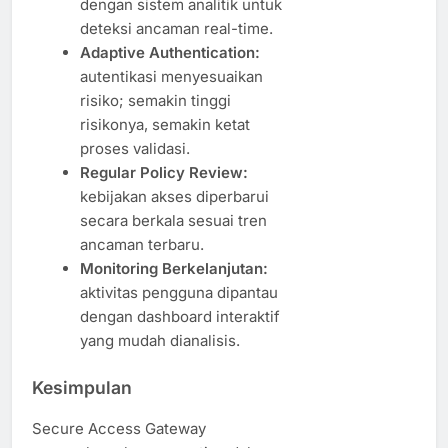
dengan sistem analitik untuk
deteksi ancaman real-time.
Adaptive Authentication:
autentikasi menyesuaikan
risiko; semakin tinggi
risikonya, semakin ketat
proses validasi.
Regular Policy Review:
kebijakan akses diperbarui
secara berkala sesuai tren
ancaman terbaru.
Monitoring Berkelanjutan:
aktivitas pengguna dipantau
dengan dashboard interaktif
yang mudah dianalisis.
Kesimpulan
Secure Access Gateway