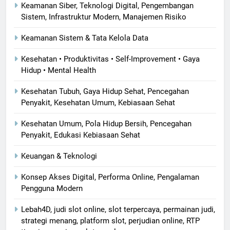
Keamanan Siber, Teknologi Digital, Pengembangan
Sistem, Infrastruktur Modern, Manajemen Risiko
Keamanan Sistem & Tata Kelola Data
Kesehatan • Produktivitas • Self-Improvement • Gaya
Hidup • Mental Health
Kesehatan Tubuh, Gaya Hidup Sehat, Pencegahan
Penyakit, Kesehatan Umum, Kebiasaan Sehat
Kesehatan Umum, Pola Hidup Bersih, Pencegahan
Penyakit, Edukasi Kebiasaan Sehat
Keuangan & Teknologi
Konsep Akses Digital, Performa Online, Pengalaman
Pengguna Modern
Lebah4D, judi slot online, slot terpercaya, permainan judi,
strategi menang, platform slot, perjudian online, RTP