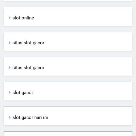
slot online
situs slot gacor
situs slot gacor
slot gacor
slot gacor hari ini