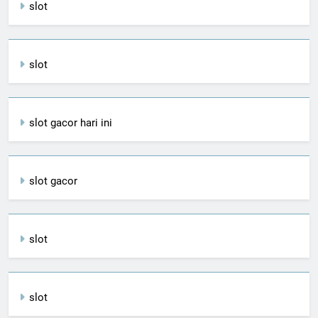
slot
slot
slot gacor hari ini
slot gacor
slot
slot