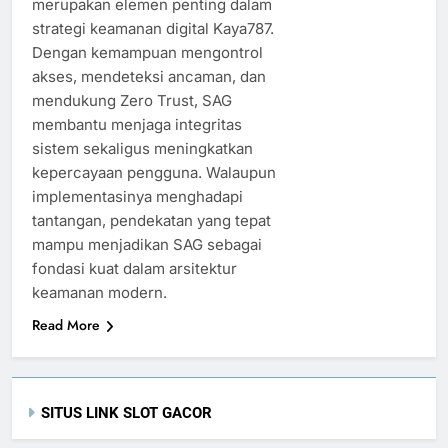
merupakan elemen penting dalam
strategi keamanan digital Kaya787.
Dengan kemampuan mengontrol
akses, mendeteksi ancaman, dan
mendukung Zero Trust, SAG
membantu menjaga integritas
sistem sekaligus meningkatkan
kepercayaan pengguna. Walaupun
implementasinya menghadapi
tantangan, pendekatan yang tepat
mampu menjadikan SAG sebagai
fondasi kuat dalam arsitektur
keamanan modern.
Read More
SITUS LINK SLOT GACOR