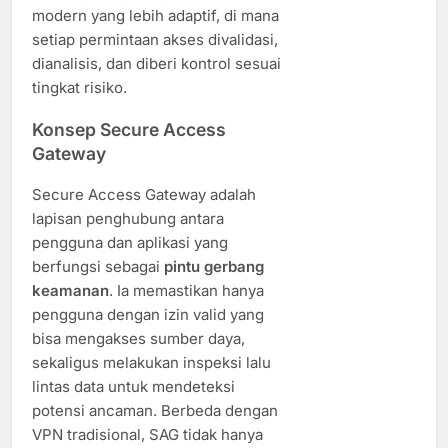
modern yang lebih adaptif, di mana
setiap permintaan akses divalidasi,
dianalisis, dan diberi kontrol sesuai
tingkat risiko.
Konsep Secure Access
Gateway
Secure Access Gateway adalah
lapisan penghubung antara
pengguna dan aplikasi yang
berfungsi sebagai
pintu gerbang
keamanan
. Ia memastikan hanya
pengguna dengan izin valid yang
bisa mengakses sumber daya,
sekaligus melakukan inspeksi lalu
lintas data untuk mendeteksi
potensi ancaman. Berbeda dengan
VPN tradisional, SAG tidak hanya