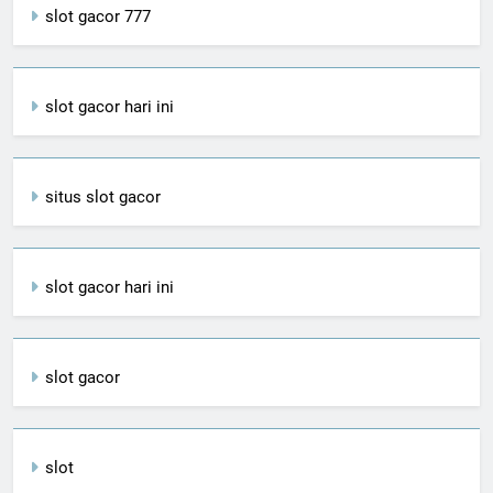
slot gacor 777
slot gacor hari ini
situs slot gacor
slot gacor hari ini
slot gacor
slot