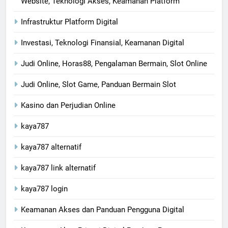
Website, Teknologi Akses, Keamanan Platform
Infrastruktur Platform Digital
Investasi, Teknologi Finansial, Keamanan Digital
Judi Online, Horas88, Pengalaman Bermain, Slot Online
Judi Online, Slot Game, Panduan Bermain Slot
Kasino dan Perjudian Online
kaya787
kaya787 alternatif
kaya787 link alternatif
kaya787 login
Keamanan Akses dan Panduan Pengguna Digital