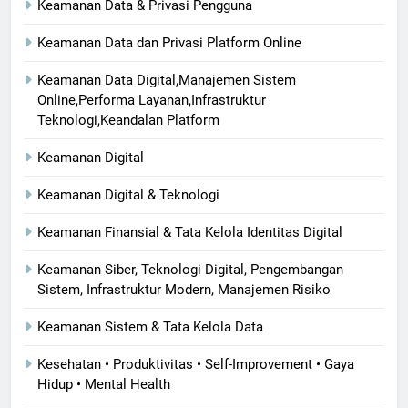
Keamanan Data & Privasi Pengguna
Keamanan Data dan Privasi Platform Online
Keamanan Data Digital,Manajemen Sistem
Online,Performa Layanan,Infrastruktur
Teknologi,Keandalan Platform
Keamanan Digital
Keamanan Digital & Teknologi
Keamanan Finansial & Tata Kelola Identitas Digital
Keamanan Siber, Teknologi Digital, Pengembangan
Sistem, Infrastruktur Modern, Manajemen Risiko
Keamanan Sistem & Tata Kelola Data
Kesehatan • Produktivitas • Self-Improvement • Gaya
Hidup • Mental Health