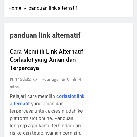
Home
panduan link alternatif
panduan link alternatif
Cara Memilih Link Alternatif
Corlaslot yang Aman dan
Terpercaya
145dcf2
1 year ago
0
4
mins
Pelajari cara memilih
corlaslot link
alternatif
yang aman dan
terpercaya untuk akses mudah ke
platform slot online. Panduan
lengkap agar kamu terhindar dari
risiko dan tetap nyaman bermain.