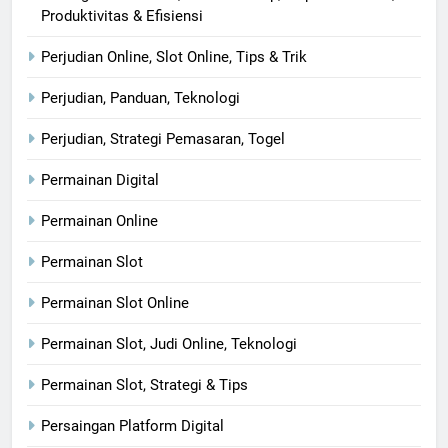
Produktivitas & Efisiensi
Perjudian Online, Slot Online, Tips & Trik
Perjudian, Panduan, Teknologi
Perjudian, Strategi Pemasaran, Togel
Permainan Digital
Permainan Online
Permainan Slot
Permainan Slot Online
Permainan Slot, Judi Online, Teknologi
Permainan Slot, Strategi & Tips
Persaingan Platform Digital