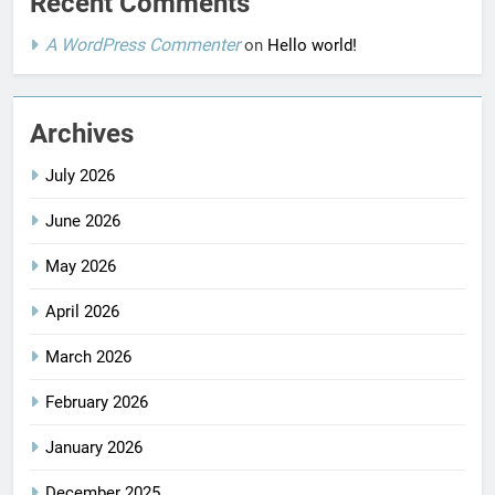
Recent Comments
A WordPress Commenter
on
Hello world!
Archives
July 2026
June 2026
May 2026
April 2026
March 2026
February 2026
January 2026
December 2025