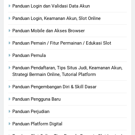
Panduan Login dan Validasi Data Akun
Panduan Login, Keamanan Akun, Slot Online
Panduan Mobile dan Akses Browser
Panduan Pemain / Fitur Permainan / Edukasi Slot
Panduan Pemula
Panduan Pendaftaran, Tips Situs Judi, Keamanan Akun,
Strategi Bermain Online, Tutorial Platform
Panduan Pengembangan Diri & Skill Dasar
Panduan Pengguna Baru
Panduan Perjudian
Panduan Platform Digital