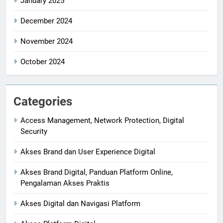
January 2025
December 2024
November 2024
October 2024
Categories
Access Management, Network Protection, Digital
Security
Akses Brand dan User Experience Digital
Akses Brand Digital, Panduan Platform Online,
Pengalaman Akses Praktis
Akses Digital dan Navigasi Platform