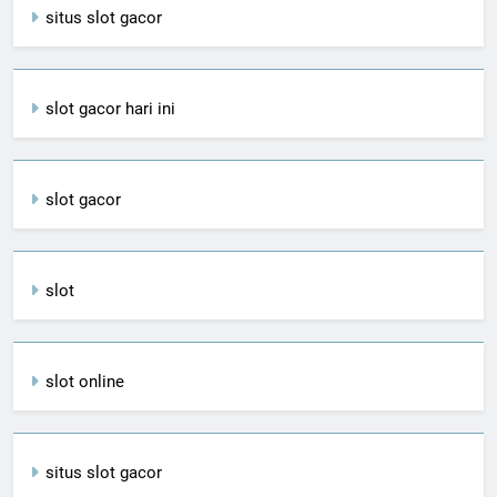
situs slot gacor
slot gacor hari ini
slot gacor
slot
slot online
situs slot gacor