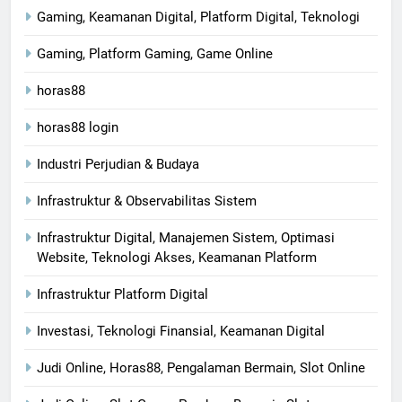
Gaming, Keamanan Digital, Platform Digital, Teknologi
Gaming, Platform Gaming, Game Online
horas88
horas88 login
Industri Perjudian & Budaya
Infrastruktur & Observabilitas Sistem
Infrastruktur Digital, Manajemen Sistem, Optimasi
Website, Teknologi Akses, Keamanan Platform
Infrastruktur Platform Digital
Investasi, Teknologi Finansial, Keamanan Digital
Judi Online, Horas88, Pengalaman Bermain, Slot Online