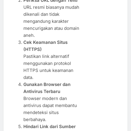
Periksa URL dengan Teliti
URL resmi biasanya mudah
dikenali dan tidak
mengandung karakter
mencurigakan atau domain
aneh.
Cek Keamanan Situs
(HTTPS)
Pastikan link alternatif
menggunakan protokol
HTTPS untuk keamanan
data.
Gunakan Browser dan
Antivirus Terbaru
Browser modern dan
antivirus dapat membantu
mendeteksi situs
berbahaya.
Hindari Link dari Sumber