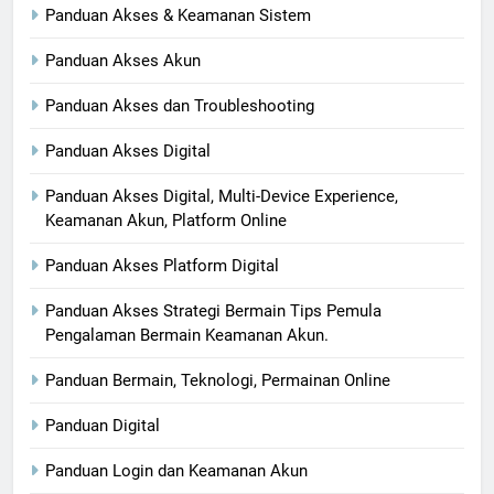
Panduan Akses & Keamanan Sistem
Panduan Akses Akun
Panduan Akses dan Troubleshooting
Panduan Akses Digital
Panduan Akses Digital, Multi-Device Experience,
Keamanan Akun, Platform Online
Panduan Akses Platform Digital
Panduan Akses Strategi Bermain Tips Pemula
Pengalaman Bermain Keamanan Akun.
Panduan Bermain, Teknologi, Permainan Online
Panduan Digital
Panduan Login dan Keamanan Akun