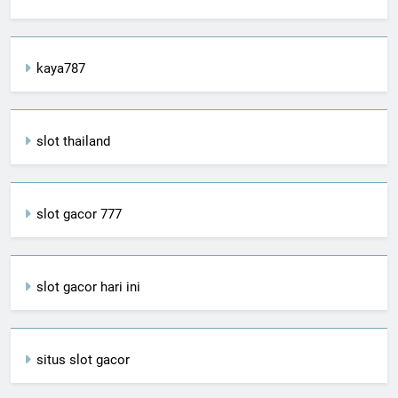
kaya787
slot thailand
slot gacor 777
slot gacor hari ini
situs slot gacor