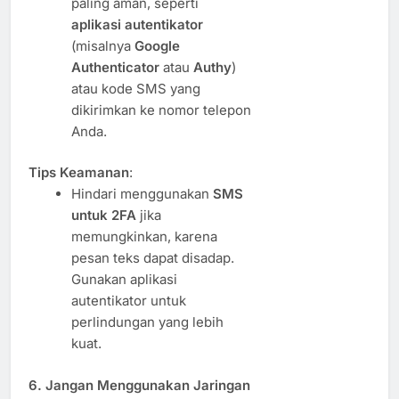
paling aman, seperti
aplikasi autentikator
(misalnya
Google
Authenticator
atau
Authy
)
atau kode SMS yang
dikirimkan ke nomor telepon
Anda.
Tips Keamanan
:
Hindari menggunakan
SMS
untuk 2FA
jika
memungkinkan, karena
pesan teks dapat disadap.
Gunakan aplikasi
autentikator untuk
perlindungan yang lebih
kuat.
6.
Jangan Menggunakan Jaringan