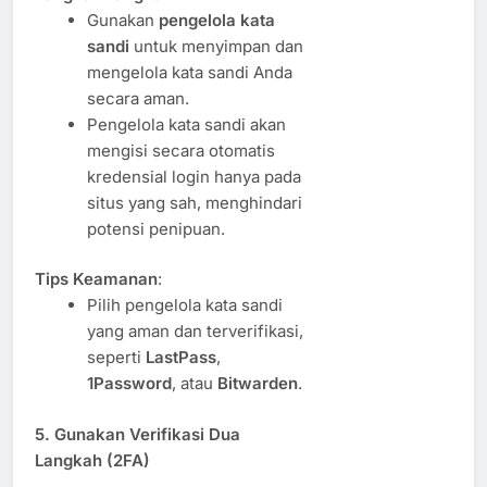
Gunakan
pengelola kata
sandi
untuk menyimpan dan
mengelola kata sandi Anda
secara aman.
Pengelola kata sandi akan
mengisi secara otomatis
kredensial login hanya pada
situs yang sah, menghindari
potensi penipuan.
Tips Keamanan
:
Pilih pengelola kata sandi
yang aman dan terverifikasi,
seperti
LastPass
,
1Password
, atau
Bitwarden
.
5.
Gunakan Verifikasi Dua
Langkah (2FA)