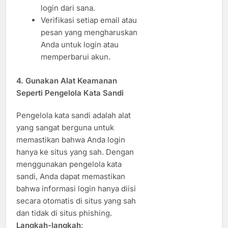
login dari sana.
Verifikasi setiap email atau
pesan yang mengharuskan
Anda untuk login atau
memperbarui akun.
4.
Gunakan Alat Keamanan
Seperti Pengelola Kata Sandi
Pengelola kata sandi adalah alat
yang sangat berguna untuk
memastikan bahwa Anda login
hanya ke situs yang sah. Dengan
menggunakan pengelola kata
sandi, Anda dapat memastikan
bahwa informasi login hanya diisi
secara otomatis di situs yang sah
dan tidak di situs phishing.
Langkah-langkah
: