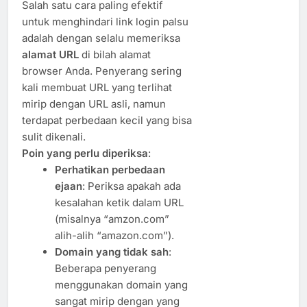
Salah satu cara paling efektif
untuk menghindari link login palsu
adalah dengan selalu memeriksa
alamat URL
di bilah alamat
browser Anda. Penyerang sering
kali membuat URL yang terlihat
mirip dengan URL asli, namun
terdapat perbedaan kecil yang bisa
sulit dikenali.
Poin yang perlu diperiksa
:
Perhatikan perbedaan
ejaan
: Periksa apakah ada
kesalahan ketik dalam URL
(misalnya “amzon.com”
alih-alih “amazon.com”).
Domain yang tidak sah
:
Beberapa penyerang
menggunakan domain yang
sangat mirip dengan yang