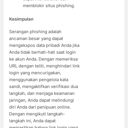
memblokir situs phishing.
Kesimpulan
Serangan phishing adalah
ancaman besar yang dapat
mengekspos data pribadi Anda jika
Anda tidak berhati-hati saat login
ke akun Anda. Dengan memeriksa
URL dengan teliti, menghindari link
login yang mencurigakan,
menggunakan pengelola kata
sandi, mengaktifkan verifikasi dua
langkah, dan menjaga keamanan
jaringan, Anda dapat melindungi
diri Anda dari penipuan online.
Dengan mengikuti langkah-
langkah ini, Anda dapat
memastikan bahwa link login yang