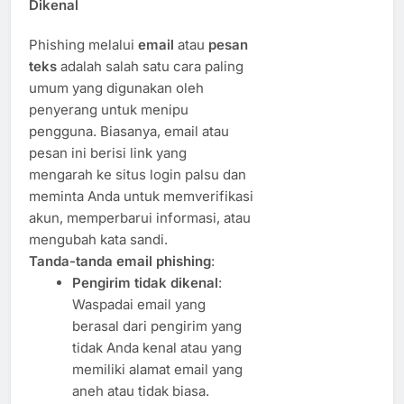
Dikenal
Phishing melalui
email
atau
pesan
teks
adalah salah satu cara paling
umum yang digunakan oleh
penyerang untuk menipu
pengguna. Biasanya, email atau
pesan ini berisi link yang
mengarah ke situs login palsu dan
meminta Anda untuk memverifikasi
akun, memperbarui informasi, atau
mengubah kata sandi.
Tanda-tanda email phishing
:
Pengirim tidak dikenal
:
Waspadai email yang
berasal dari pengirim yang
tidak Anda kenal atau yang
memiliki alamat email yang
aneh atau tidak biasa.