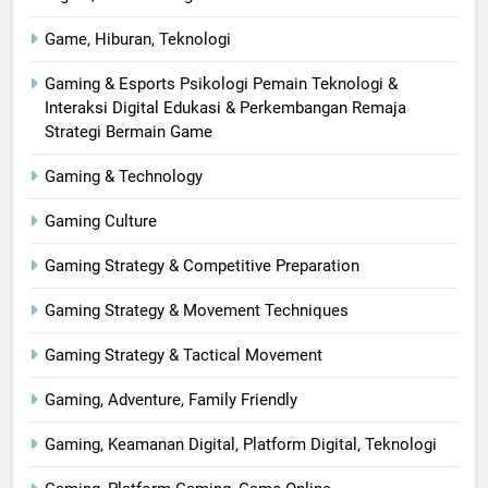
Game, Hiburan, Teknologi
Gaming & Esports Psikologi Pemain Teknologi &
Interaksi Digital Edukasi & Perkembangan Remaja
Strategi Bermain Game
Gaming & Technology
Gaming Culture
Gaming Strategy & Competitive Preparation
Gaming Strategy & Movement Techniques
Gaming Strategy & Tactical Movement
Gaming, Adventure, Family Friendly
Gaming, Keamanan Digital, Platform Digital, Teknologi