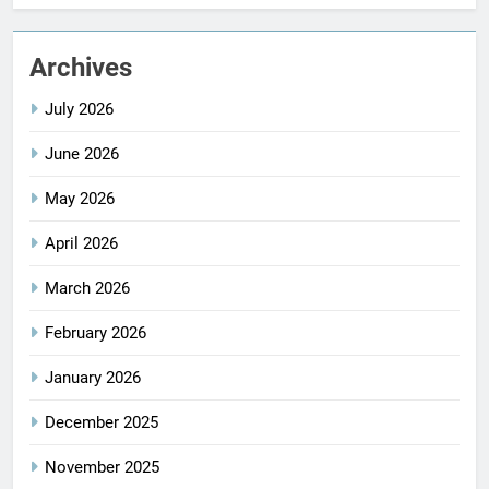
Archives
July 2026
June 2026
May 2026
April 2026
March 2026
February 2026
January 2026
December 2025
November 2025