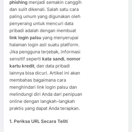
phishing
menjadi semakin canggih
dan sulit dikenali. Salah satu cara
paling umum yang digunakan oleh
penyerang untuk mencuri data
pribadi adalah dengan membuat
link login palsu
yang menyerupai
halaman login asli suatu platform.
Jika pengguna terjebak, informasi
sensitif seperti
kata sandi
,
nomor
kartu kredit
, dan data pribadi
lainnya bisa dicuri. Artikel ini akan
membahas bagaimana cara
menghindari link login palsu dan
melindungi diri Anda dari penipuan
online dengan langkah-langkah
praktis yang dapat Anda terapkan.
1.
Periksa URL Secara Teliti