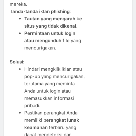
mereka.
Tanda-tanda iklan phishing
:
Tautan yang mengarah ke
situs yang tidak dikenal
.
Permintaan untuk login
atau mengunduh file
yang
mencurigakan.
Solusi
:
Hindari mengklik iklan atau
pop-up yang mencurigakan,
terutama yang meminta
Anda untuk login atau
memasukkan informasi
pribadi.
Pastikan perangkat Anda
memiliki
perangkat lunak
keamanan
terbaru yang
dapat mendeteksi dan