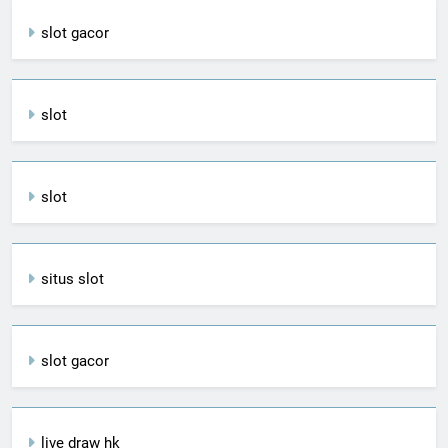
slot gacor
slot
slot
situs slot
slot gacor
live draw hk