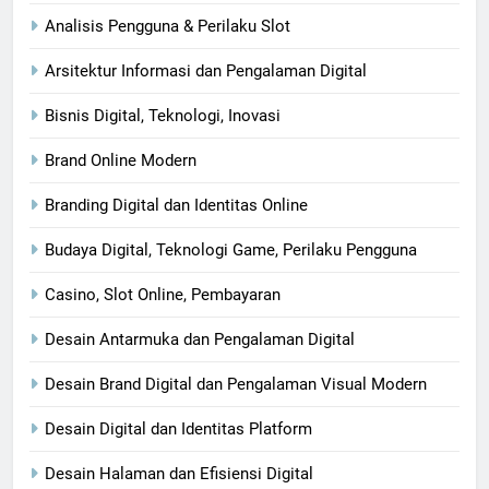
Analisis Pengguna & Perilaku Slot
Arsitektur Informasi dan Pengalaman Digital
Bisnis Digital, Teknologi, Inovasi​
Brand Online Modern
Branding Digital dan Identitas Online
Budaya Digital, Teknologi Game, Perilaku Pengguna
Casino, Slot Online, Pembayaran
Desain Antarmuka dan Pengalaman Digital
Desain Brand Digital dan Pengalaman Visual Modern
Desain Digital dan Identitas Platform
Desain Halaman dan Efisiensi Digital