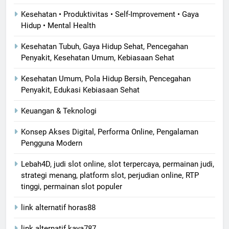
Kesehatan • Produktivitas • Self-Improvement • Gaya
Hidup • Mental Health
Kesehatan Tubuh, Gaya Hidup Sehat, Pencegahan
Penyakit, Kesehatan Umum, Kebiasaan Sehat
Kesehatan Umum, Pola Hidup Bersih, Pencegahan
Penyakit, Edukasi Kebiasaan Sehat
Keuangan & Teknologi
Konsep Akses Digital, Performa Online, Pengalaman
Pengguna Modern
Lebah4D, judi slot online, slot terpercaya, permainan judi,
strategi menang, platform slot, perjudian online, RTP
tinggi, permainan slot populer
link alternatif horas88
link alternatif kaya787