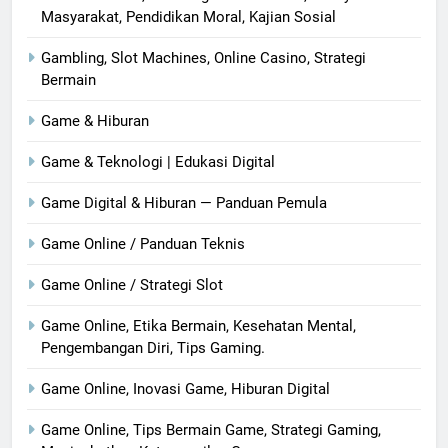
Masyarakat, Pendidikan Moral, Kajian Sosial
Gambling, Slot Machines, Online Casino, Strategi
Bermain
Game & Hiburan
Game & Teknologi | Edukasi Digital
Game Digital & Hiburan — Panduan Pemula
Game Online / Panduan Teknis
Game Online / Strategi Slot
Game Online, Etika Bermain, Kesehatan Mental,
Pengembangan Diri, Tips Gaming.
Game Online, Inovasi Game, Hiburan Digital
Game Online, Tips Bermain Game, Strategi Gaming,