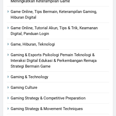
Meningkatkan Keterampilan Game
Game Online, Tips Bermain, Keterampilan Gaming,
Hiburan Digital
Game Online, Tutorial Akun, Tips & Trik, Keamanan
Digital, Panduan Login
Game, Hiburan, Teknologi
Gaming & Esports Psikologi Pemain Teknologi &
Interaksi Digital Edukasi & Perkembangan Remaja
Strategi Bermain Game
Gaming & Technology
Gaming Culture
Gaming Strategy & Competitive Preparation
Gaming Strategy & Movement Techniques