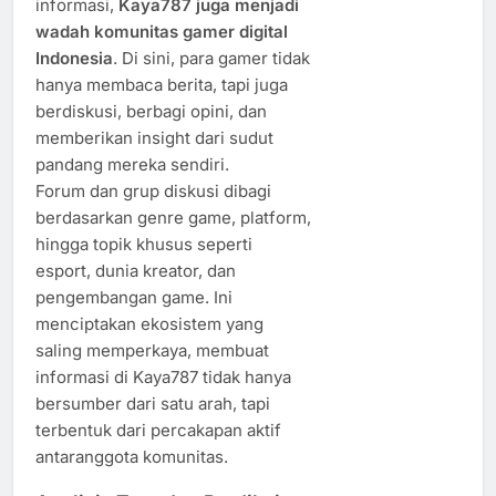
informasi,
Kaya787 juga menjadi
wadah komunitas gamer digital
Indonesia
. Di sini, para gamer tidak
hanya membaca berita, tapi juga
berdiskusi, berbagi opini, dan
memberikan insight dari sudut
pandang mereka sendiri.
Forum dan grup diskusi dibagi
berdasarkan genre game, platform,
hingga topik khusus seperti
esport, dunia kreator, dan
pengembangan game. Ini
menciptakan ekosistem yang
saling memperkaya, membuat
informasi di Kaya787 tidak hanya
bersumber dari satu arah, tapi
terbentuk dari percakapan aktif
antaranggota komunitas.