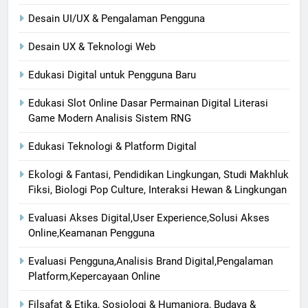
Desain UI/UX & Pengalaman Pengguna
Desain UX & Teknologi Web
Edukasi Digital untuk Pengguna Baru
Edukasi Slot Online Dasar Permainan Digital Literasi
Game Modern Analisis Sistem RNG
Edukasi Teknologi & Platform Digital
Ekologi & Fantasi, Pendidikan Lingkungan, Studi Makhluk
Fiksi, Biologi Pop Culture, Interaksi Hewan & Lingkungan
Evaluasi Akses Digital,User Experience,Solusi Akses
Online,Keamanan Pengguna
Evaluasi Pengguna,Analisis Brand Digital,Pengalaman
Platform,Kepercayaan Online
Filsafat & Etika, Sosiologi & Humaniora, Budaya &