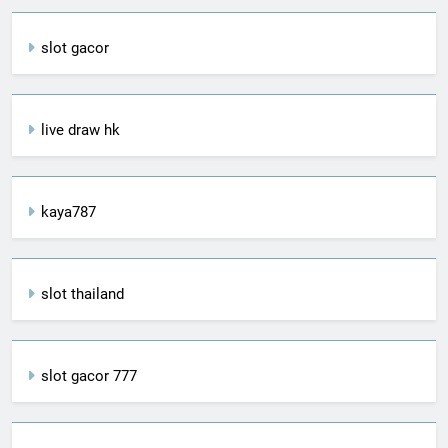
slot gacor
live draw hk
kaya787
slot thailand
slot gacor 777