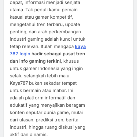
cepat, informasi menjadi senjata
utama. Tak peduli kamu pemain
kasual atau gamer kompetitif,
mengetahui tren terbaru, update
penting, dan arah perkembangan
industri gaming adalah kunci untuk
tetap relevan. Itulah mengapa
kaya
787 login
hadir sebagai pusat tren
dan info gaming terkini
, khusus
untuk gamer Indonesia yang ingin
selalu selangkah lebih maju.
Kaya787 bukan sekadar tempat
untuk bermain atau mabar. Ini
adalah platform informatif dan
edukatif yang menyajikan beragam
konten seputar dunia game, mulai
dari ulasan, prediksi tren, berita
industri, hingga ruang diskusi yang
aktif dan dinamis.