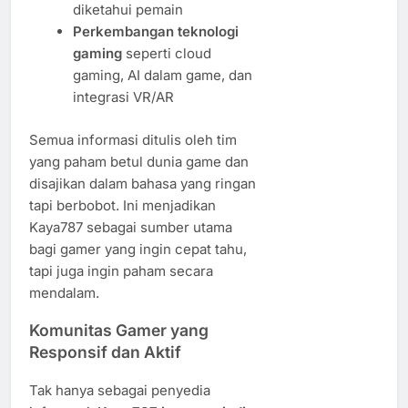
diketahui pemain
Perkembangan teknologi
gaming
seperti cloud
gaming, AI dalam game, dan
integrasi VR/AR
Semua informasi ditulis oleh tim
yang paham betul dunia game dan
disajikan dalam bahasa yang ringan
tapi berbobot. Ini menjadikan
Kaya787 sebagai sumber utama
bagi gamer yang ingin cepat tahu,
tapi juga ingin paham secara
mendalam.
Komunitas Gamer yang
Responsif dan Aktif
Tak hanya sebagai penyedia