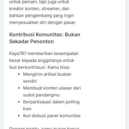
untuk pemain, tapi juga untuk
kreator konten, streamer, dan
bahkan pengembang yang ingin
menyesuaikan diri dengan pasar.
Kontribusi Komunitas: Bukan
Sekadar Penonton
Kaya787 memberikan kesempatan
besar kepada anggotanya untuk
ikut berkontribusi. Kamu bisa:
Mengirim artikel buatan
sendiri
Membuat konten ulasan dari
sudut pandangmu
Berpartisipasi dalam polling
tren
Ikut diskusi panel komunitas
Dengan begitu, kamu bukan hanya