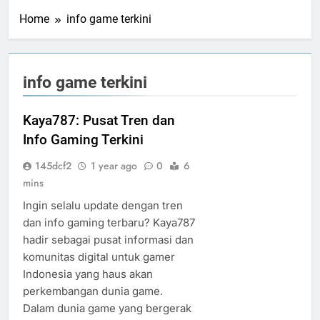
Home
info game terkini
info game terkini
Kaya787: Pusat Tren dan
Info Gaming Terkini
145dcf2
1 year ago
0
6
mins
Ingin selalu update dengan tren
dan info gaming terbaru? Kaya787
hadir sebagai pusat informasi dan
komunitas digital untuk gamer
Indonesia yang haus akan
perkembangan dunia game.
Dalam dunia game yang bergerak