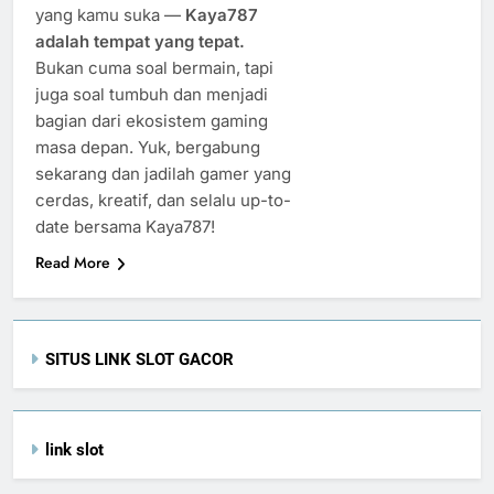
yang kamu suka —
Kaya787
adalah tempat yang tepat.
Bukan cuma soal bermain, tapi
juga soal tumbuh dan menjadi
bagian dari ekosistem gaming
masa depan. Yuk, bergabung
sekarang dan jadilah gamer yang
cerdas, kreatif, dan selalu up-to-
date bersama Kaya787!
Read More
SITUS LINK SLOT GACOR
link slot