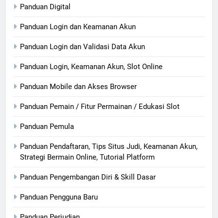
Panduan Digital
Panduan Login dan Keamanan Akun
Panduan Login dan Validasi Data Akun
Panduan Login, Keamanan Akun, Slot Online
Panduan Mobile dan Akses Browser
Panduan Pemain / Fitur Permainan / Edukasi Slot
Panduan Pemula
Panduan Pendaftaran, Tips Situs Judi, Keamanan Akun,
Strategi Bermain Online, Tutorial Platform
Panduan Pengembangan Diri & Skill Dasar
Panduan Pengguna Baru
Panduan Perjudian