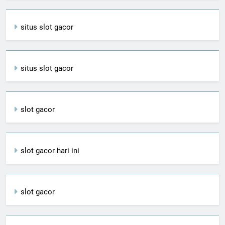
situs slot gacor
situs slot gacor
slot gacor
slot gacor hari ini
slot gacor