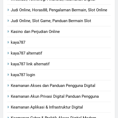
Judi Online, Horas88, Pengalaman Bermain, Slot Online
Judi Online, Slot Game, Panduan Bermain Slot
Kasino dan Perjudian Online
kaya787
kaya787 alternatif
kaya787 link alternatif
kaya787 login
Keamanan Akses dan Panduan Pengguna Digital
Keamanan Akun Privasi Digital Panduan Pengguna
Keamanan Aplikasi & Infrastruktur Digital