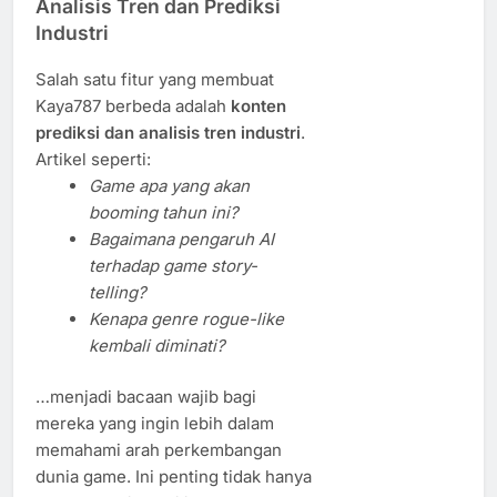
Analisis Tren dan Prediksi
Industri
Salah satu fitur yang membuat
Kaya787 berbeda adalah
konten
prediksi dan analisis tren industri
.
Artikel seperti:
Game apa yang akan
booming tahun ini?
Bagaimana pengaruh AI
terhadap game story-
telling?
Kenapa genre rogue-like
kembali diminati?
…menjadi bacaan wajib bagi
mereka yang ingin lebih dalam
memahami arah perkembangan
dunia game. Ini penting tidak hanya