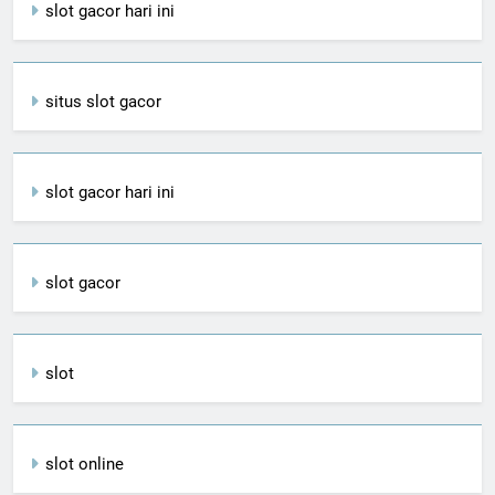
slot gacor hari ini
situs slot gacor
slot gacor hari ini
slot gacor
slot
slot online