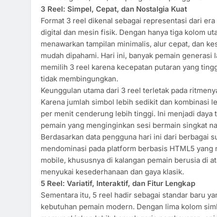
3 Reel: Simpel, Cepat, dan Nostalgia Kuat
Format 3 reel dikenal sebagai representasi dari er
digital dan mesin fisik. Dengan hanya tiga kolom ut
menawarkan tampilan minimalis, alur cepat, dan k
mudah dipahami. Hari ini, banyak pemain generasi 
memilih 3 reel karena kecepatan putaran yang tingg
tidak membingungkan.
Keunggulan utama dari 3 reel terletak pada ritmeny
Karena jumlah simbol lebih sedikit dan kombinasi le
per menit cenderung lebih tinggi. Ini menjadi daya t
pemain yang menginginkan sesi bermain singkat n
Berdasarkan data pengguna hari ini dari berbagai s
mendominasi pada platform berbasis HTML5 yang 
mobile, khususnya di kalangan pemain berusia di a
menyukai kesederhanaan dan gaya klasik.
5 Reel: Variatif, Interaktif, dan Fitur Lengkap
Sementara itu, 5 reel hadir sebagai standar baru 
kebutuhan pemain modern. Dengan lima kolom simbo