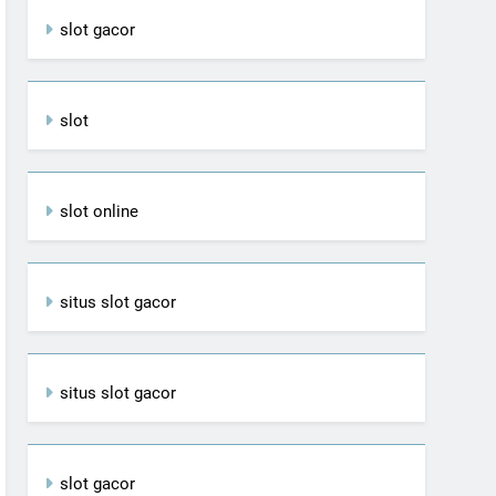
slot gacor
slot
slot online
situs slot gacor
situs slot gacor
slot gacor