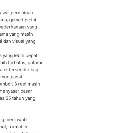
a awal permainan
ama, game tipe ini
esederhanaan yang
lama yang masih
i dan visual yang
a yang lebih cepat.
bih terbatas, putaran
arik tersendiri bagi
amun padat.
umber, 3 reel masih
menyasar pasar
tas 35 tahun yang
yang menjawab
l, format ini