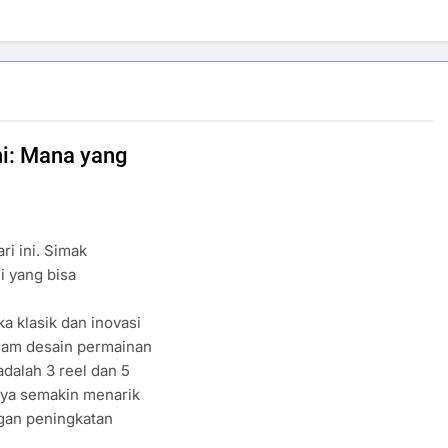
ni: Mana yang
ri ini. Simak
i yang bisa
 klasik dan inovasi
alam desain permainan
dalah 3 reel dan 5
nya semakin menarik
gan peningkatan