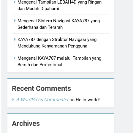
Mengenal Tampilan LEBAH4D yang Ringan
dan Mudah Dipahami
Mengenal Sistem Navigasi KAYA787 yang
Sederhana dan Terarah
KAYA787 dengan Struktur Navigasi yang
Mendukung Kenyamanan Pengguna
Mengenal KAYA787 melalui Tampilan yang
Bersih dan Profesional
Recent Comments
A WordPress Commenter
on
Hello world!
Archives