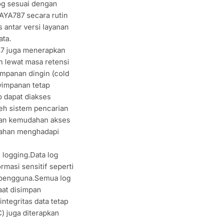
og sesuai dengan
AYA787 secara rutin
 antar versi layanan
ata.
87 juga menerapkan
h lewat masa retensi
impanan dingin (cold
yimpanan tetap
p dapat diakses
leh sistem pencarian
 dan kemudahan akses
tahan menghadapi
 logging.Data log
rmasi sensitif seperti
as pengguna.Semua log
aat disimpan
tegritas data tetap
) juga diterapkan