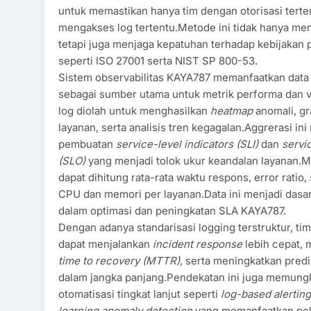
untuk memastikan hanya tim dengan otorisasi terte
mengakses log tertentu.Metode ini tidak hanya m
tetapi juga menjaga kepatuhan terhadap kebijakan p
seperti ISO 27001 serta NIST SP 800-53.
Sistem observabilitas KAYA787 memanfaatkan data l
sebagai sumber utama untuk metrik performa dan vi
log diolah untuk menghasilkan
heatmap
anomali, gr
layanan, serta analisis tren kegagalan.Aggrerasi i
pembuatan
service-level indicators (SLI)
dan
servi
(SLO)
yang menjadi tolok ukur keandalan layanan.Mis
dapat dihitung rata-rata waktu respons, error ratio, s
CPU dan memori per layanan.Data ini menjadi dasar
dalam optimasi dan peningkatan SLA KAYA787.
Dengan adanya standarisasi logging terstruktur, 
dapat menjalankan
incident response
lebih cepat,
time to recovery (MTTR)
, serta meningkatkan predi
dalam jangka panjang.Pendekatan ini juga memung
otomatisasi tingkat lanjut seperti
log-based alerting
learning anomaly detection
yang memanfaatkan pola