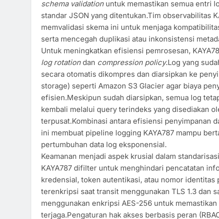
schema validation
untuk memastikan semua entri l
standar JSON yang ditentukan.Tim observabilitas K
memvalidasi skema ini untuk menjaga kompatibilitas
serta mencegah duplikasi atau inkonsistensi metad
Untuk meningkatkan efisiensi pemrosesan, KAYA7
log rotation
dan
compression policy
.Log yang suda
secara otomatis dikompres dan diarsipkan ke peny
storage) seperti Amazon S3 Glacier agar biaya pen
efisien.Meskipun sudah diarsipkan, semua log teta
kembali melalui query terindeks yang disediakan o
terpusat.Kombinasi antara efisiensi penyimpanan
ini membuat pipeline logging KAYA787 mampu ber
pertumbuhan data log eksponensial.
Keamanan menjadi aspek krusial dalam standarisasi
KAYA787 difilter untuk menghindari pencatatan info
kredensial, token autentikasi, atau nomor identit
terenkripsi saat transit menggunakan TLS 1.3 dan s
menggunakan enkripsi AES-256 untuk memastikan in
terjaga.Pengaturan hak akses berbasis peran (RBAC