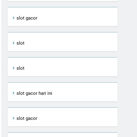
slot gacor
slot
slot
slot gacor hari ini
slot gacor