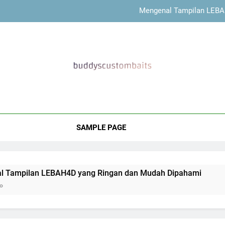
Mengenal Tampilan LEBA
Mengenal Sistem Navigasi
KAYA787 dengan Struktur Navigasi 
EDWINSLOT sebagai Platform Dig
dy's Custom Baits
Mengenal Tampilan LEBA
Umpan Ikan Dan Aksesori Memancing Terbaik Di Buddy’s Custo
Mengenal Sistem Navigasi
SAMPLE PAGE
KAYA787 dengan Struktur Navigasi 
LEBAH4D yang Ringan dan Mudah Dipahami
Mengenal S
2 Weeks Ago