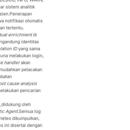
r sistem analitik
fisien.Penerapan
a notifikasi otomatis
an tertentu.
tual enrichment
di
engandung identitas
lation ID
yang sama
guna melakukan login,
e handler
akan
memudahkan pelacakan
mbatan
oot cause analysis
elakukan pencarian
7
didukung oleh
tic Agent
.Semua log
rnetes dikumpulkan,
s ini disertai dengan