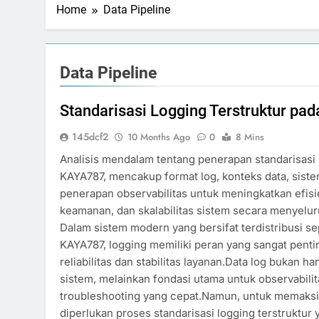
Home
Data Pipeline
Data Pipeline
Standarisasi Logging Terstruktur pa
145dcf2
10 Months Ago
0
8 Mins
Analisis mendalam tentang penerapan standarisasi l
KAYA787, mencakup format log, konteks data, siste
penerapan observabilitas untuk meningkatkan efis
keamanan, dan skalabilitas sistem secara menyelur
Dalam sistem modern yang bersifat terdistribusi sep
KAYA787, logging memiliki peran yang sangat pent
reliabilitas dan stabilitas layanan.Data log bukan ha
sistem, melainkan fondasi utama untuk observabili
troubleshooting yang cepat.Namun, untuk memaksi
diperlukan proses standarisasi logging terstruktur 