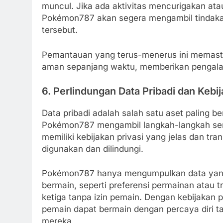
muncul. Jika ada aktivitas mencurigakan ata
Pokémon787 akan segera mengambil tindakan
tersebut.
Pemantauan yang terus-menerus ini memasti
aman sepanjang waktu, memberikan pengala
6. Perlindungan Data Pribadi dan Kebij
Data pribadi adalah salah satu aset paling ber
Pokémon787 mengambil langkah-langkah serius
memiliki kebijakan privasi yang jelas dan t
digunakan dan dilindungi.
Pokémon787 hanya mengumpulkan data yang
bermain, seperti preferensi permainan atau t
ketiga tanpa izin pemain. Dengan kebijakan
pemain dapat bermain dengan percaya diri t
mereka.