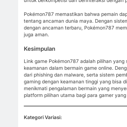
untuk berkompetisi dan berinteraksi dengan p
Pokémon787 memastikan bahwa pemain dapat
tentang ancaman dunia maya. Dengan sistem
dengan ancaman terbaru, Pokémon787 member
juga aman.
Kesimpulan
Link game Pokémon787 adalah pilihan yang
keamanan dalam bermain game online. Dengan 
dari phishing dan malware, serta sistem p
gaming dengan keamanan tinggi yang bisa dia
menikmati pengalaman bermain yang menye
platform pilihan utama bagi para gamer yan
Kategori Variasi: