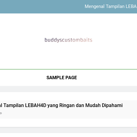
Mengenal Tampilan LEBA
Mengenal Sistem Navigasi
KAYA787 dengan Struktur Navigasi 
EDWINSLOT sebagai Platform Dig
dy's Custom Baits
Mengenal Tampilan LEBA
Umpan Ikan Dan Aksesori Memancing Terbaik Di Buddy’s Custo
Mengenal Sistem Navigasi
SAMPLE PAGE
KAYA787 dengan Struktur Navigasi 
LEBAH4D yang Ringan dan Mudah Dipahami
Mengenal Si
3 Weeks Ago