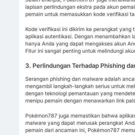
lapisan perlindungan ekstra pada akun pem
pemain untuk memasukkan kode verifikasi ta
Kode verifikasi ini dikirim ke perangkat yang
aplikasi autentikasi. Dengan menambahkan l
hanya Anda yang dapat mengakses akun And
Fitur ini sangat penting untuk melindungi ak
3. Perlindungan Terhadap Phishing d
Serangan phishing dan malware adalah anc
mengambil langkah-langkah serius untuk melin
dengan teknologi pemantauan yang mendete
menipu pemain dengan menawarkan link pals
Pokémon787 juga memastikan bahwa aplikasi 
malware yang dapat merusak perangkat Anda
pemain dari ancaman ini, Pokémon787 mem