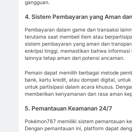
gangguan.
4. Sistem Pembayaran yang Aman dan
Pembayaran dalam game dan transaksi lainny
terutama saat membeli item atau berpartis
sistem pembayaran yang aman dan transparan.
enkripsi tinggi, memastikan bahwa informasi
lainnya tetap aman dari potensi ancaman.
Pemain dapat memilih berbagai metode pemba
bank, kartu kredit, atau dompet digital, un
untuk partisipasi dalam acara khusus. De
memberikan kenyamanan dan rasa aman kepa
5. Pemantauan Keamanan 24/7
Pokémon787 memiliki sistem pemantauan keam
Dengan pemantauan ini, platform dapat de