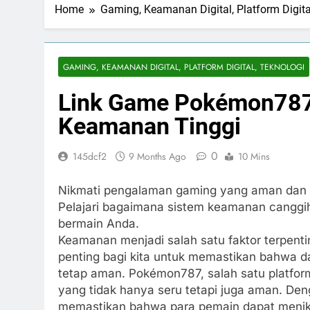
Home
Gaming, Keamanan Digital, Platform Digita
GAMING, KEAMANAN DIGITAL, PLATFORM DIGITAL, TEKNOLOGI
Link Game Pokémon787
Keamanan Tinggi
0
145dcf2
9 Months Ago
10 Mins
Nikmati pengalaman gaming yang aman dan
Pelajari bagaimana sistem keamanan cangg
bermain Anda.
Keamanan menjadi salah satu faktor terpenti
penting bagi kita untuk memastikan bahwa dat
tetap aman. Pokémon787, salah satu platf
yang tidak hanya seru tetapi juga aman. De
memastikan bahwa para pemain dapat menikma