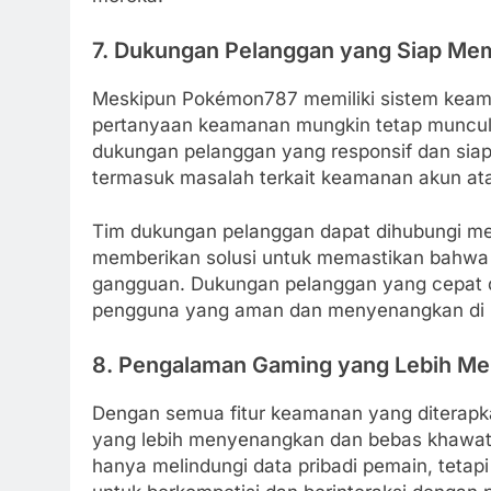
7. Dukungan Pelanggan yang Siap Me
Meskipun Pokémon787 memiliki sistem keama
pertanyaan keamanan mungkin tetap muncul
dukungan pelanggan yang responsif dan si
termasuk masalah terkait keamanan akun ata
Tim dukungan pelanggan dapat dihubungi mela
memberikan solusi untuk memastikan bahwa
gangguan. Dukungan pelanggan yang cepat da
pengguna yang aman dan menyenangkan di
8. Pengalaman Gaming yang Lebih M
Dengan semua fitur keamanan yang ditera
yang lebih menyenangkan dan bebas khawatir
hanya melindungi data pribadi pemain, tetap