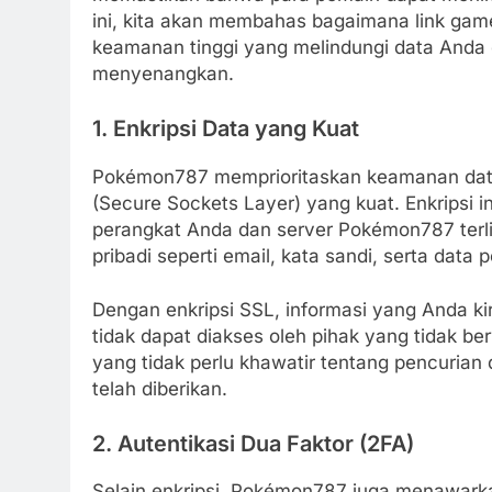
ini, kita akan membahas bagaimana link g
keamanan tinggi yang melindungi data And
menyenangkan.
1. Enkripsi Data yang Kuat
Pokémon787 memprioritaskan keamanan dat
(Secure Sockets Layer) yang kuat. Enkripsi 
perangkat Anda dan server Pokémon787 terli
pribadi seperti email, kata sandi, serta data
Dengan enkripsi SSL, informasi yang Anda ki
tidak dapat diakses oleh pihak yang tidak b
yang tidak perlu khawatir tentang pencurian
telah diberikan.
2. Autentikasi Dua Faktor (2FA)
Selain enkripsi, Pokémon787 juga menawarka